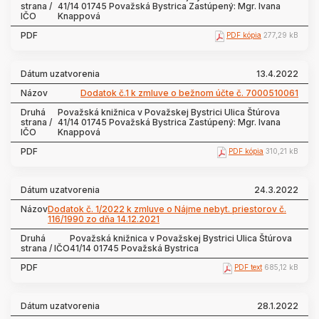
41/14 01745 Považská Bystrica Zastúpený: Mgr. Ivana
Knappová
PDF kópia
277,29 kB
13.4.2022
Dodatok č.1 k zmluve o bežnom účte č. 7000510061
Považská knižnica v Považskej Bystrici Ulica Štúrova
41/14 01745 Považská Bystrica Zastúpený: Mgr. Ivana
Knappová
PDF kópia
310,21 kB
24.3.2022
Dodatok č. 1/2022 k zmluve o Nájme nebyt. priestorov č.
116/1990 zo dňa 14.12.2021
Považská knižnica v Považskej Bystrici Ulica Štúrova
41/14 01745 Považská Bystrica
PDF text
685,12 kB
28.1.2022