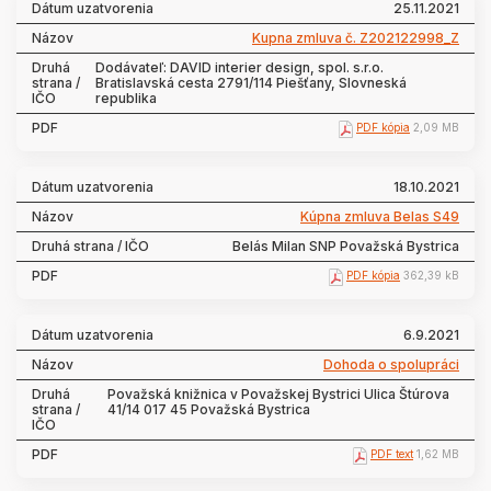
25.11.2021
Kupna zmluva č. Z202122998_Z
Dodávateľ: DAVID interier design, spol. s.r.o.
Bratislavská cesta 2791/114 Piešťany, Slovneská
republika
PDF kópia
2,09 MB
18.10.2021
Kúpna zmluva Belas S49
Belás Milan SNP Považská Bystrica
PDF kópia
362,39 kB
6.9.2021
Dohoda o spolupráci
Považská knižnica v Považskej Bystrici Ulica Štúrova
41/14 017 45 Považská Bystrica
PDF text
1,62 MB