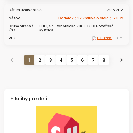
29.6.2021
Dodatok č.1 k Zmluve o dielo č. 21025
HBH, a.s. Robotnícka 286 017 01 Považská
Bystrica
PDF kópia
1,04 MB
1
2
3
4
5
6
7
8
E-knihy pre deti