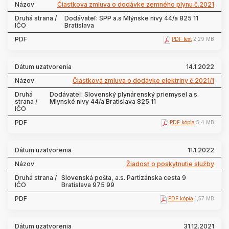
Čiastkova zmluva o dodávke zemného plynu č.2021
Dodávateľ: SPP a.s Mlýnske nivy 44/a 825 11
Bratislava
PDF text
2,29 MB
14.1.2022
Čiastková zmluva o dodávke elektriny č.2021/1
Dodávateľ: Slovenský plynárenský priemysel a.s.
Mlynské nivy 44/a Bratislava 825 11
PDF kópia
5,4 MB
11.1.2022
Žiadosť o poskytnutie služby
Slovenská pošta, a.s. Partizánska cesta 9
Bratislava 975 99
PDF kópia
1,57 MB
31.12.2021