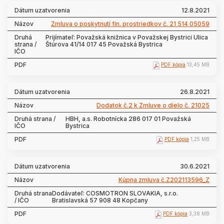
12.8.2021
Zmluva o poskytnutí fin. prostriedkov č. 21 514 05059
Prijímateľ: Považská knižnica v Považskej Bystrici Ulica
Štúrova 41/14 017 45 Považská Bystrica
PDF kópia
13,45 MB
26.8.2021
Dodatok č.2 k Zmluve o dielo č. 21025
HBH, a.s. Robotnícka 286 017 01 Považská
Bystrica
PDF kópia
1,25 MB
30.6.2021
Kúpna zmluva č.Z202113596_Z
Dodávateľ: COSMOTRON SLOVAKIA, s.r.o.
Bratislavská 57 908 48 Kopčany
PDF kópia
3,38 MB