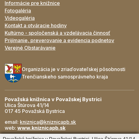
Informácie pre knižnice
Fotogaléria
Videogaléria
Kontakt a otváracie hodiny
Kultúrno - spoločenská a vzdelávacia činnosť
Prijímanie, preverovanie a evidencia podnetov
Verejné Obstarávanie
Organizácia je v zriaďovateľskej pôsobnosti
Trenčianskeho samosprávneho kraja
Považská knižnica v Považskej Bystrici
Ulica Štúrova 41/14
017 45 Považská Bystrica
email:
kniznica@kniznicapb.sk
web:
www.kniznicapb.sk
Pobočky