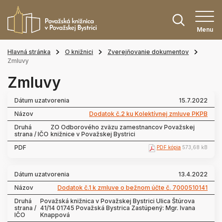
Menu
Hlavná stránka
O knižnici
Zverejňovanie dokumentov
Zmluvy
Zmluvy
15.7.2022
Dodatok č.2 ku Kolektívnej zmluve PKPB
ZO Odborového zväzu zamestnancov Považskej
knižnice v Považskej Bystrici
PDF kópia
573,68 kB
13.4.2022
Dodatok č.1 k zmluve o bežnom účte č. 7000510141
Považská knižnica v Považskej Bystrici Ulica Štúrova
41/14 01745 Považská Bystrica Zastúpený: Mgr. Ivana
Knappová