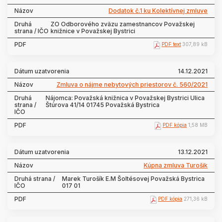
Dodatok č.1 ku Kolektívnej zmluve
ZO Odborového zväzu zamestnancov Považskej
knižnice v Považskej Bystrici
PDF text
307,89 kB
14.12.2021
Zmluva o nájme nebytových priestorov č. 560/2021
Nájomca: Považská knižnica v Považskej Bystrici Ulica
Štúrova 41/14 01745 Považská Bystrica
PDF kópia
1,58 MB
13.12.2021
Kúpna zmluva Turošik
Marek Turošík E.M Šoltésovej Považská Bystrica
017 01
PDF kópia
271,36 kB