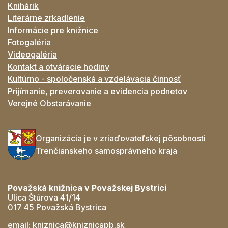
Knihárik
Literárne zrkadlenie
Informácie pre knižnice
Fotogaléria
Videogaléria
Kontakt a otváracie hodiny
Kultúrno - spoločenská a vzdelávacia činnosť
Prijímanie, preverovanie a evidencia podnetov
Verejné Obstarávanie
Organizácia je v zriaďovateľskej pôsobnosti
Trenčianskeho samosprávneho kraja
Považská knižnica v Považskej Bystrici
Ulica Štúrova 41/14
017 45 Považská Bystrica
email:
kniznica@kniznicapb.sk