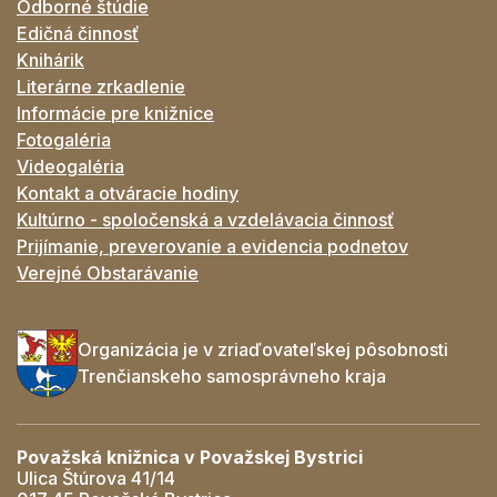
Odborné štúdie
Edičná činnosť
Knihárik
Literárne zrkadlenie
Informácie pre knižnice
Fotogaléria
Videogaléria
Kontakt a otváracie hodiny
Kultúrno - spoločenská a vzdelávacia činnosť
Prijímanie, preverovanie a evidencia podnetov
Verejné Obstarávanie
Organizácia je v zriaďovateľskej pôsobnosti
Trenčianskeho samosprávneho kraja
Považská knižnica v Považskej Bystrici
Ulica Štúrova 41/14