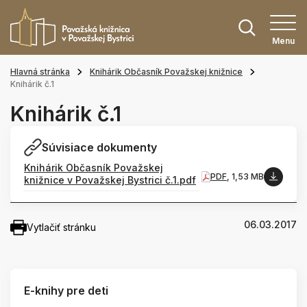
Menu
Hlavná stránka
Knihárik Občasník Považskej knižnice
Knihárik č.1
Knihárik č.1
Súvisiace dokumenty
Knihárik Občasník Považskej
PDF
, 1,53 MB
knižnice v Považskej Bystrici č.1.pdf
06.03.2017
Vytlačiť stránku
E-knihy pre deti