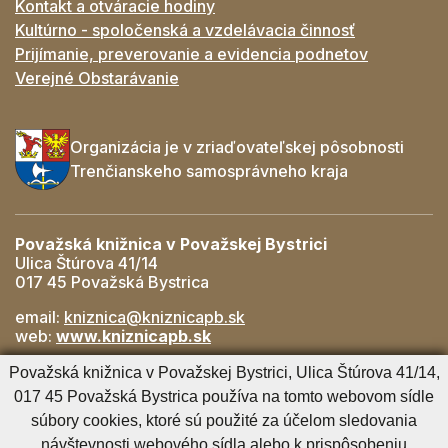
Kontakt a otváracie hodiny
Kultúrno - spoločenská a vzdelávacia činnosť
Prijímanie, preverovanie a evidencia podnetov
Verejné Obstarávanie
Organizácia je v zriaďovateľskej pôsobnosti
Trenčianskeho samosprávneho kraja
Považská knižnica v Považskej Bystrici
Ulica Štúrova 41/14
017 45 Považská Bystrica
email:
kniznica@kniznicapb.sk
web:
www.kniznicapb.sk
Pobočky
Považská knižnica v Považskej Bystrici, Ulica Štúrova 41/14,
Rozkvet
- 042/432 56 59, rozkvet@kniznicapb.sk
017 45 Považská Bystrica používa na tomto webovom sídle
SNP
- 0901 918 843, snp@kniznicapb.sk
súbory cookies, ktoré sú použité za účelom sledovania
návštevnosti webového sídla alebo k prispôsobeniu