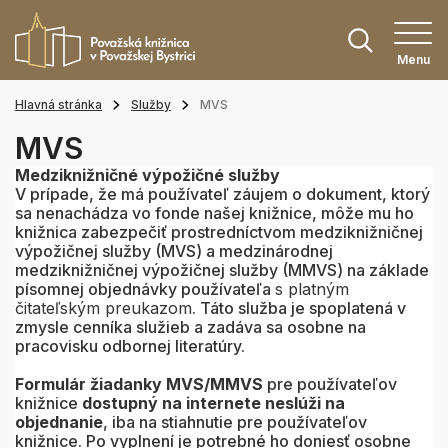
Menu
Hlavná stránka
Služby
MVS
MVS
Medziknižničné výpožičné služby
V prípade, že má používateľ záujem o dokument, ktorý
sa nenachádza vo fonde našej knižnice, môže mu ho
knižnica zabezpečiť prostredníctvom medziknižničnej
výpožičnej služby (MVS) a medzinárodnej
medziknižničnej výpožičnej služby (MMVS) na základe
písomnej objednávky používateľa
s platným
čitateľským preukazom
. Táto služba je spoplatená v
zmysle cenníka služieb a zadáva sa osobne na
pracovisku odbornej literatúry.
Formulár žiadanky MVS/MMVS
pre používateľov
knižnice
dostupný na internete neslúži na
objednanie
, iba na stiahnutie pre používateľov
knižnice. Po vyplnení je potrebné ho doniesť osobne