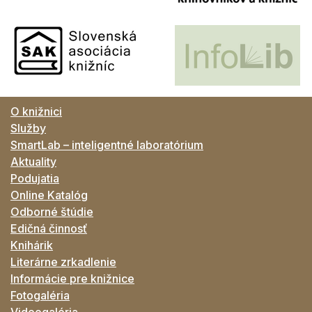
O knižnici
Služby
SmartLab – inteligentné laboratórium
Aktuality
Podujatia
Online Katalóg
Odborné štúdie
Edičná činnosť
Knihárik
Literárne zrkadlenie
Informácie pre knižnice
Fotogaléria
Videogaléria