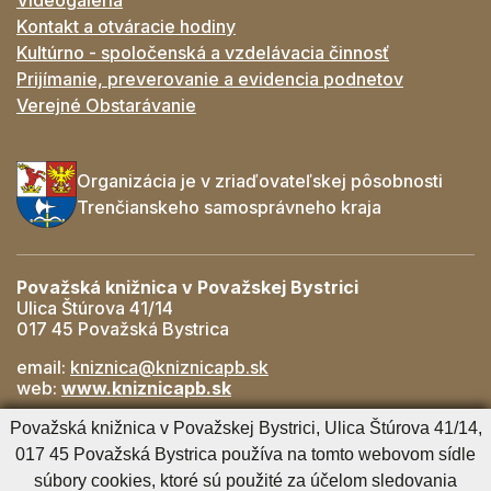
Kontakt a otváracie hodiny
Kultúrno - spoločenská a vzdelávacia činnosť
Prijímanie, preverovanie a evidencia podnetov
Verejné Obstarávanie
Organizácia je v zriaďovateľskej pôsobnosti
Trenčianskeho samosprávneho kraja
Považská knižnica v Považskej Bystrici
Ulica Štúrova 41/14
017 45 Považská Bystrica
email:
kniznica@kniznicapb.sk
web:
www.kniznicapb.sk
Pobočky
Považská knižnica v Považskej Bystrici, Ulica Štúrova 41/14,
Rozkvet
- 042/432 56 59, rozkvet@kniznicapb.sk
017 45 Považská Bystrica používa na tomto webovom sídle
SNP
- 0901 918 843, snp@kniznicapb.sk
súbory cookies, ktoré sú použité za účelom sledovania