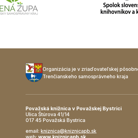
Organizácia je v zriaďovateľskej pôsobn
Trenčianskeho samosprávneho kraja
Považská knižnica v Považskej Bystrici
Ulica Štúrova 41/14
017 45 Považská Bystrica
email:
kniznica@kniznicapb.sk
web:
www.kniznicapb.sk