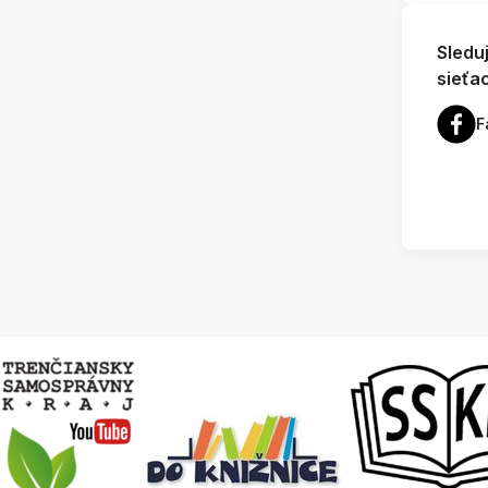
Sledu
sieťa
F