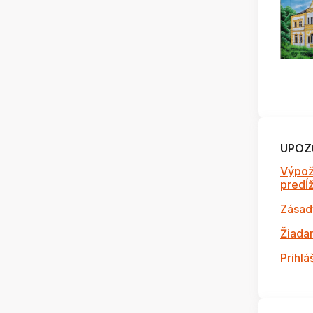
UPOZ
Výpož
predĺži
Zásad
Žiada
Prihlá