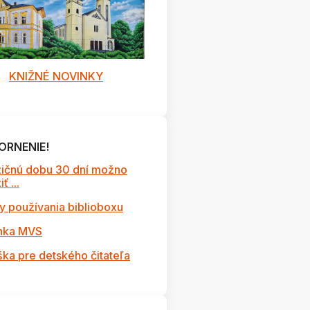
KNIŽNÉ NOVINKY
ORNENIE!
ičnú dobu 30 dní možno
ť ...
y používania biblioboxu
nka MVS
ška pre detského čitateľa