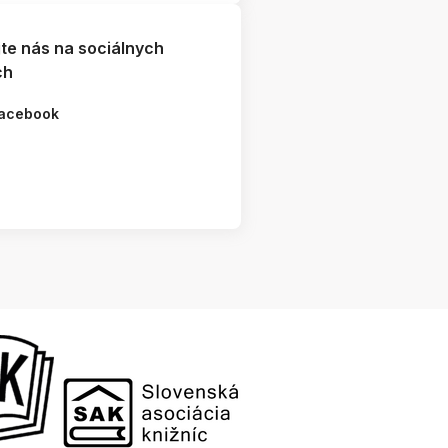
jte nás na sociálnych
ch
acebook