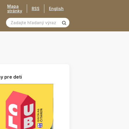
Mapa
RSS
English
stránky
y pre deti