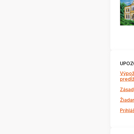
UPOZ
Výpož
predĺži
Zásad
Žiada
Prihlá