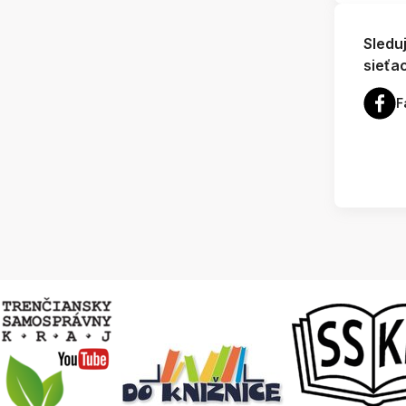
Sledu
sieťa
F