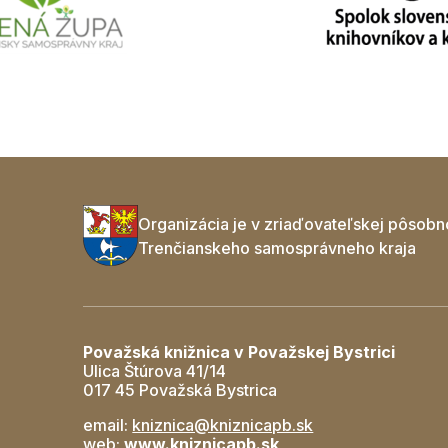
Organizácia je v zriaďovateľskej pôsobn
Trenčianskeho samosprávneho kraja
Považská knižnica v Považskej Bystrici
Ulica Štúrova 41/14
017 45 Považská Bystrica
email:
kniznica@kniznicapb.sk
web:
www.kniznicapb.sk