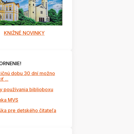
KNIŽNÉ NOVINKY
ORNENIE!
ičnú dobu 30 dní možno
ť ...
y používania biblioboxu
nka MVS
ška pre detského čitateľa