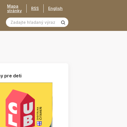
Mapa
RSS
English
stránky
y pre deti