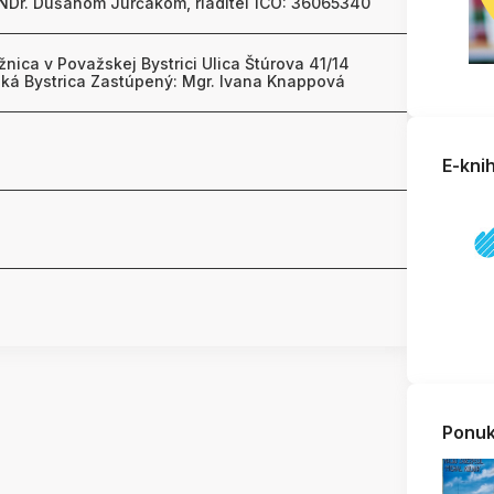
NDr. Dušanom Jurčákom, riaditeľ ICO: 36065340
nica v Považskej Bystrici Ulica Štúrova 41/14
ká Bystrica Zastúpený: Mgr. Ivana Knappová
E-kni
Ponuk