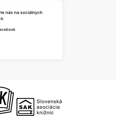
jte nás na sociálnych
ch
acebook