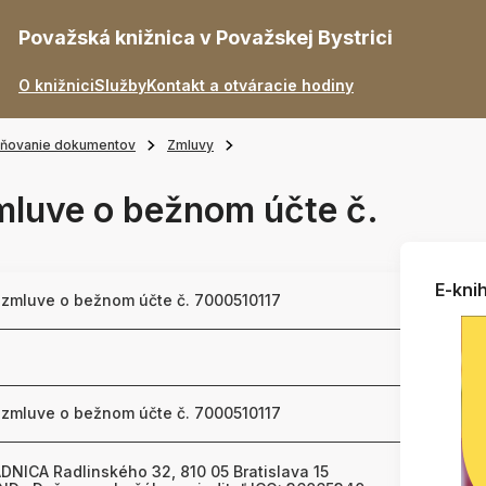
Považská knižnica v Považskej Bystrici
O knižnici
Služby
Kontakt a otváracie hodiny
jňovanie dokumentov
Zmluvy
mluve o bežnom účte č.
E-knih
k zmluve o bežnom účte č. 7000510117
k zmluve o bežnom účte č. 7000510117
DNICA Radlinského 32, 810 05 Bratislava 15