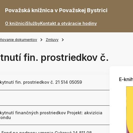
Považská knižnica v Považskej Bystrici
O knižnici
Služby
Kontakt a otváracie hodiny
jňovanie dokumentov
Zmluvy
nutí fin. prostriedkov č.
E-knih
ytnutí fin. prostriedkov č. 21 514 05059
ytnutí finančných prostriedkov Projekt: akvizícia
fondu
: Fond na podporu umenia Cukrová 14 811 08