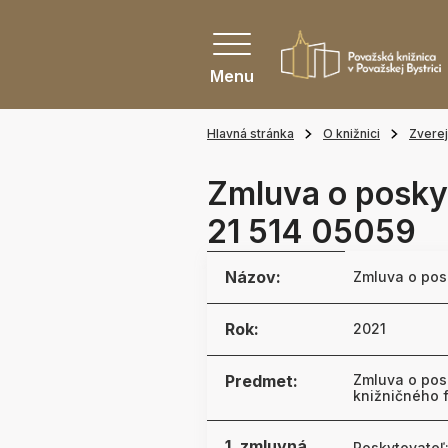
Menu
Hlavná stránka
O knižnici
Zvere
Zmluva o poskyt
21 514 05059
Názov:
Zmluva o posk
Rok:
2021
Predmet:
Zmluva o posk
knižničného 
1. zmluvná
Poskytovateľ