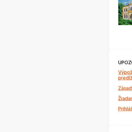
UPOZ
Výpož
predĺži
Zásad
Žiada
Prihlá