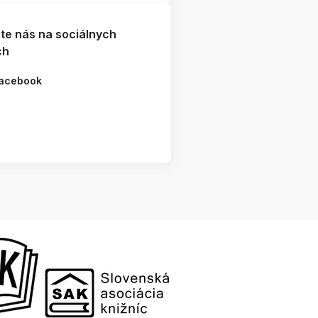
jte nás na sociálnych
ch
acebook