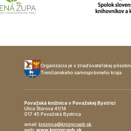
Organizácia je v zriaďovateľskej pôsobn
Trenčianskeho samosprávneho kraja
Považská knižnica v Považskej Bystrici
Ulica Štúrova 41/14
017 45 Považská Bystrica
email:
kniznica@kniznicapb.sk
web:
www.kniznicapb.sk