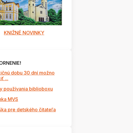
KNIŽNÉ NOVINKY
ORNENIE!
ičnú dobu 30 dní možno
ť ...
y používania biblioboxu
nka MVS
ška pre detského čitateľa