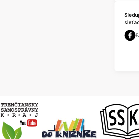
Sledu
sieťa
F