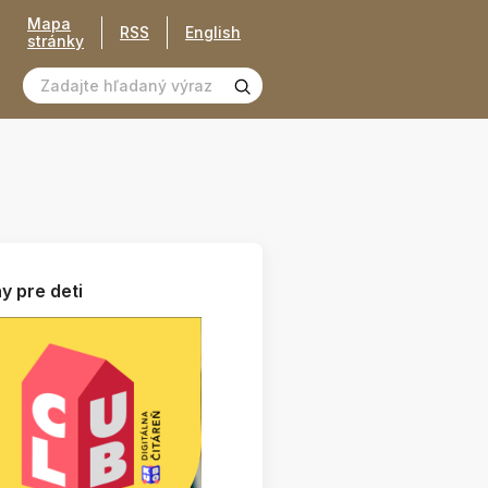
Mapa
RSS
English
stránky
y pre deti