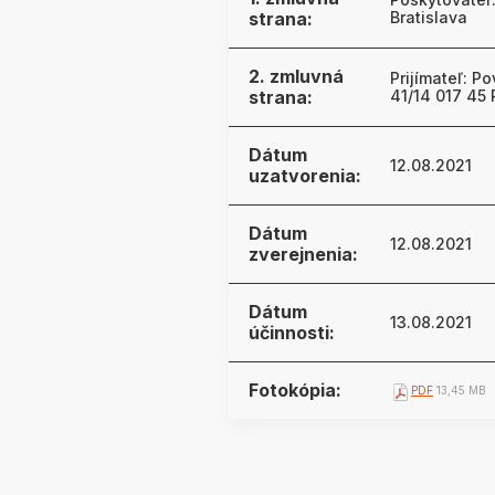
strana:
Bratislava
2. zmluvná
Prijímateľ: P
strana:
41/14 017 45 
Dátum
12.08.2021
uzatvorenia:
Dátum
12.08.2021
zverejnenia:
Dátum
13.08.2021
účinnosti:
Fotokópia:
PDF
13,45 MB