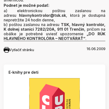
smernicou.
Podnet je možné podať:
a) elektronickou poštou zaslanou na
adresu
hlavnykontrolor@tsk.sk
, ktorá je dostupná
nepretržite 24 hodín denne,
b) poštou zaslanou na adresu
TSK, hlavný kontrolór,
K dolnej stanici 7282/20A, 911 01 Trenčín
, pričom na
obálke je potrebné uviesť upozornenie
„DO RÚK
HLAVNÉHO KONTROLÓRA – NEOTVÁRAŤ“
.
16.06.2009
Vytlačiť stránku
E-knihy pre deti