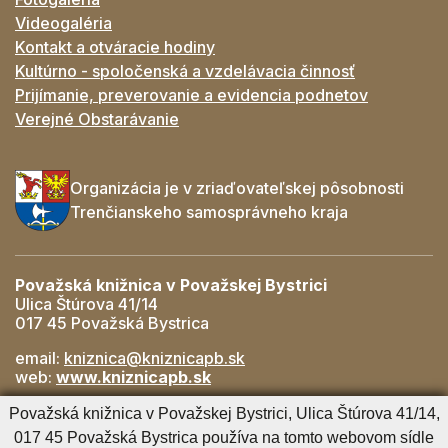
Videogaléria
Kontakt a otváracie hodiny
Kultúrno - spoločenská a vzdelávacia činnosť
Prijímanie, preverovanie a evidencia podnetov
Verejné Obstarávanie
Organizácia je v zriaďovateľskej pôsobnosti
Trenčianskeho samosprávneho kraja
Považská knižnica v Považskej Bystrici
Ulica Štúrova 41/14
017 45 Považská Bystrica
email:
kniznica@kniznicapb.sk
web:
www.kniznicapb.sk
Pobočky
Považská knižnica v Považskej Bystrici, Ulica Štúrova 41/14,
Rozkvet
- 042/432 56 59, rozkvet@kniznicapb.sk
017 45 Považská Bystrica používa na tomto webovom sídle