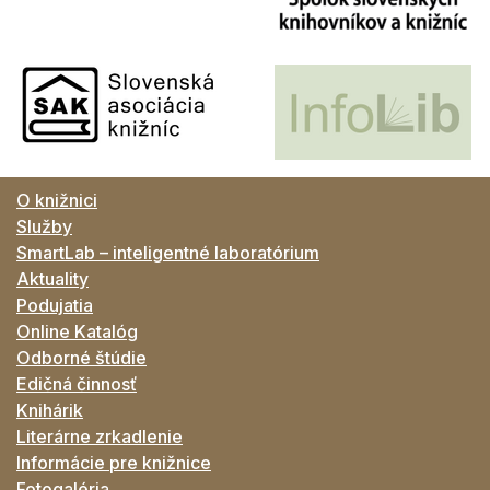
O knižnici
Služby
SmartLab – inteligentné laboratórium
Aktuality
Podujatia
Online Katalóg
Odborné štúdie
Edičná činnosť
Knihárik
Literárne zrkadlenie
Informácie pre knižnice
Fotogaléria