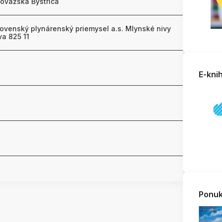
Považská Bystrica
lovenský plynárenský priemysel a.s. Mlynské nivy
va 825 11
E-kni
Ponuk