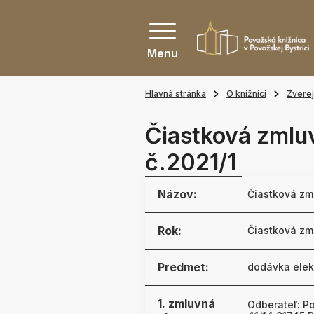
Menu
Hlavná stránka
O knižnici
Zvere
Čiastková zmluv
č.2021/1
Názov:
Čiastková zml
Rok:
Čiastková zml
Predmet:
dodávka elek
1. zmluvná
Odberateľ: Po