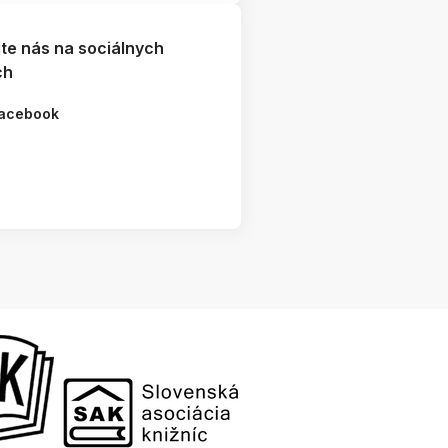
jte nás na sociálnych
ch
acebook