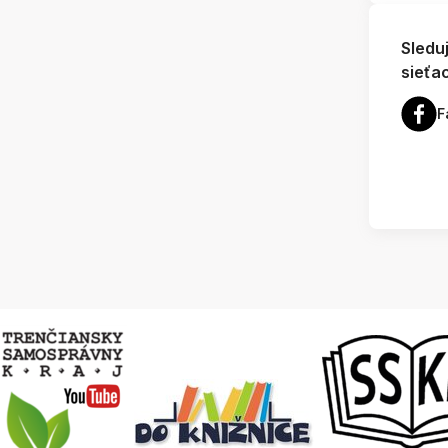
Sledu
sieťa
F