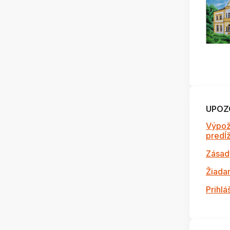
UPOZ
Výpož
predĺži
Zásad
Žiada
Prihlá