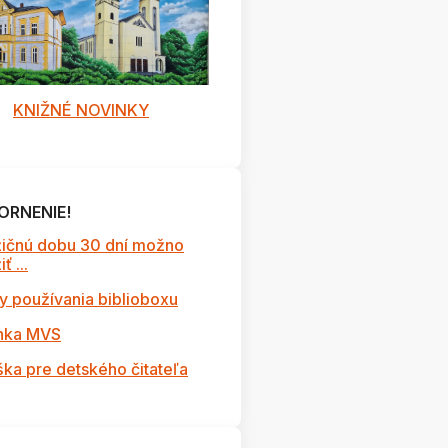
KNIŽNÉ NOVINKY
ORNENIE!
ičnú dobu 30 dní možno
ť ...
y používania biblioboxu
nka MVS
ška pre detského čitateľa