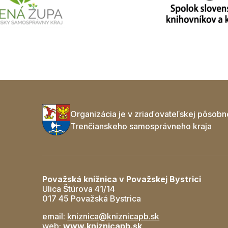
Organizácia je v zriaďovateľskej pôsobn
Trenčianskeho samosprávneho kraja
Považská knižnica v Považskej Bystrici
Ulica Štúrova 41/14
017 45 Považská Bystrica
email:
kniznica@kniznicapb.sk
web:
www.kniznicapb.sk