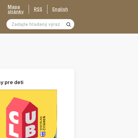
Mapa
RSS
English
stránky
y pre deti