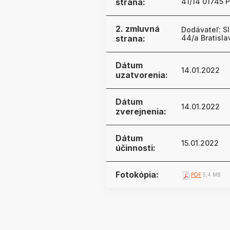
strana:
41/14 01745 
2. zmluvná
Dodávateľ: S
strana:
44/a Bratisla
Dátum
14.01.2022
uzatvorenia:
Dátum
14.01.2022
zverejnenia:
Dátum
15.01.2022
účinnosti:
Fotokópia:
PDF
5,4 MB