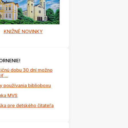
KNIŽNÉ NOVINKY
ORNENIE!
ičnú dobu 30 dní možno
ť ...
y používania biblioboxu
nka MVS
ška pre detského čitateľa