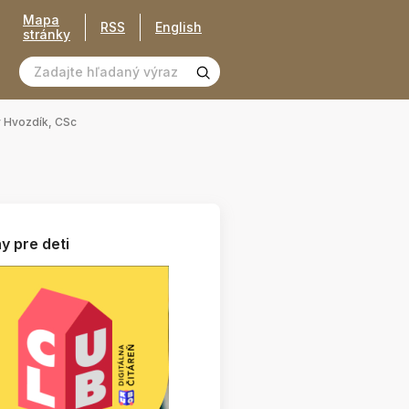
Mapa
RSS
English
stránky
v Hvozdík, CSc
y pre deti