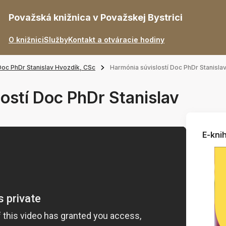
Považská knižnica v Považskej Bystrici
O knižnici
Služby
Kontakt a otváracie hodiny
Doc PhDr Stanislav Hvozdík, CSc
Harmónia súvislostí Doc PhDr Stanisla
ostí Doc PhDr Stanislav
E-knih