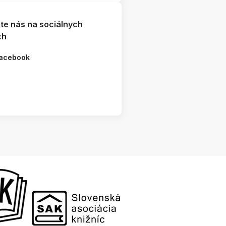
jte nás na sociálnych
ch
acebook