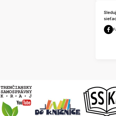
Sledu
sieťa
F