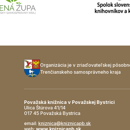
Organizácia je v zriaďovateľskej pôsobn
Trenčianskeho samosprávneho kraja
Považská knižnica v Považskej Bystrici
Ulica Štúrova 41/14
017 45 Považská Bystrica
email:
kniznica@kniznicapb.sk
web:
www.kniznicapb.sk