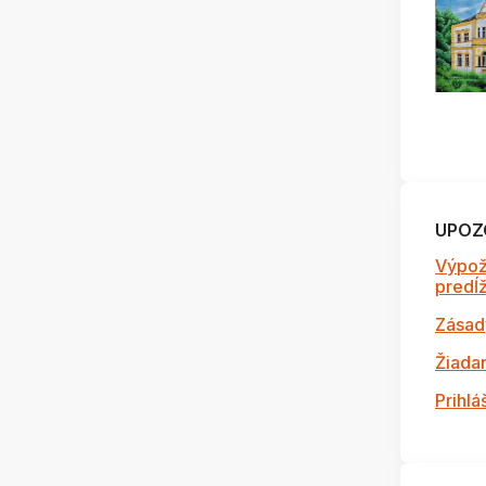
UPOZ
Výpož
predĺži
Zásad
Žiada
Prihlá