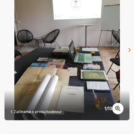
1
/
13
1. Začíname s prvou hodinou!