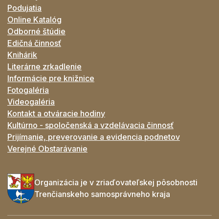
Podujatia
Online Katalóg
Odborné štúdie
Edičná činnosť
Knihárik
Literárne zrkadlenie
Informácie pre knižnice
Fotogaléria
Videogaléria
Kontakt a otváracie hodiny
Kultúrno - spoločenská a vzdelávacia činnosť
Prijímanie, preverovanie a evidencia podnetov
Verejné Obstarávanie
Organizácia je v zriaďovateľskej pôsobnosti
Trenčianskeho samosprávneho kraja