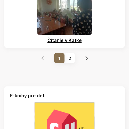
Čítanie v Katke
1
2
E-knihy pre deti