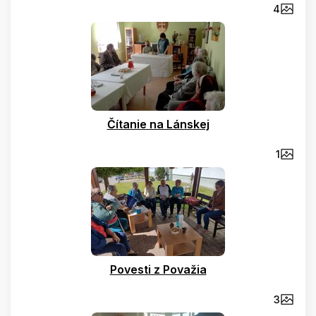
4
Čítanie na Lánskej
1
Povesti z Považia
3