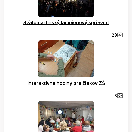
Svätomartinský lampiónový sprievod
29
Interaktívne hodiny pre žiakov ZŠ
8