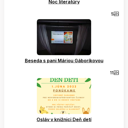
Noc literatúry
5
Beseda s pani Máriou Gáboríkovou
11
Osláv v knižnici Deň detí