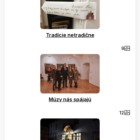
Tradície netradične
9
Múzy nás spájajú
12