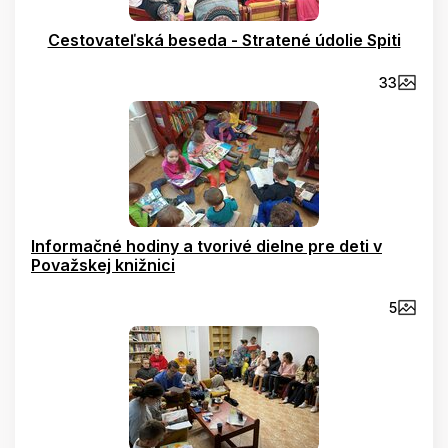
Cestovateľská beseda - Stratené údolie Spiti
33
Informačné hodiny a tvorivé dielne pre deti v
Považskej knižnici
5