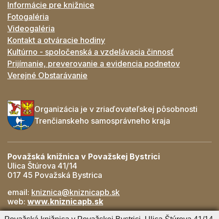
Informácie pre knižnice
Fotogaléria
Videogaléria
Kontakt a otváracie hodiny
Kultúrno - spoločenská a vzdelávacia činnosť
Prijímanie, preverovanie a evidencia podnetov
Verejné Obstarávanie
Organizácia je v zriaďovateľskej pôsobnosti
Trenčianskeho samosprávneho kraja
Považská knižnica v Považskej Bystrici
Ulica Štúrova 41/14
017 45 Považská Bystrica
email:
kniznica@kniznicapb.sk
web:
www.kniznicapb.sk
Pobočky