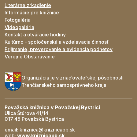
Literárne zrkadlenie
Informácie pre knižnice
Fotogaléria
Videogaléria
Kontakt a otváracie hodiny
Kultúrno - spoločenská a vzdelávacia činnosť
Prijímanie, preverovanie a evidencia podnetov
Verejné Obstarávanie
Organizácia je v zriaďovateľskej pôsobnosti
Trenčianskeho samosprávneho kraja
Považská knižnica v Považskej Bystrici
Ulica Štúrova 41/14
017 45 Považská Bystrica
email:
kniznica@kniznicapb.sk
web:
www.kniznicapb.sk