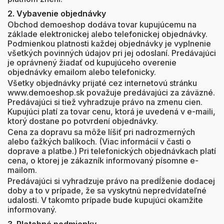
2. Vybavenie objednávky
Obchod demoeshop dodáva tovar kupujúcemu na
základe elektronickej alebo telefonickej objednávky.
Podmienkou platnosti každej objednávky je vyplnenie
všetkých povinných údajov pri jej odoslaní. Predávajúci
je oprávnený žiadať od kupujúceho overenie
objednávky emailom alebo telefonicky.
Všetky objednávky prijaté cez internetovú stránku
www.demoeshop.sk považuje predávajúci za záväzné.
Predávajúci si tiež vyhradzuje právo na zmenu cien.
Kupujúci platí za tovar cenu, ktorá je uvedená v e-maili,
ktorý dostane po potvrdení objednávky.
Cena za dopravu sa môže líšiť pri nadrozmerných
alebo ťažkých balíkoch. (Viac informácií v časti o
doprave a platbe.) Pri telefonických objednávkach platí
cena, o ktorej je zákazník informovaný písomne e-
mailom.
Predávajúci si vyhradzuje právo na predĺženie dodacej
doby a to v prípade, že sa vyskytnú nepredvídateľné
udalosti. V takomto prípade bude kupujúci okamžite
informovaný.