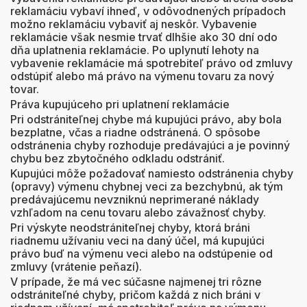
reklamáciu vybaví ihneď, v odôvodnených prípadoch
možno reklamáciu vybaviť aj neskôr. Vybavenie
reklamácie však nesmie trvať dlhšie ako 30 dní odo
dňa uplatnenia reklamácie. Po uplynutí lehoty na
vybavenie reklamácie má spotrebiteľ právo od zmluvy
odstúpiť alebo má právo na výmenu tovaru za nový
tovar.
Práva kupujúceho pri uplatnení reklamácie
Pri odstrániteľnej chybe má kupujúci právo, aby bola
bezplatne, včas a riadne odstránená. O spôsobe
odstránenia chyby rozhoduje predávajúci a je povinný
chybu bez zbytočného odkladu odstrániť.
Kupujúci môže požadovať namiesto odstránenia chyby
(opravy) výmenu chybnej veci za bezchybnú, ak tým
predávajúcemu nevzniknú neprimerané náklady
vzhľadom na cenu tovaru alebo závažnosť chyby.
Pri výskyte neodstrániteľnej chyby, ktorá bráni
riadnemu užívaniu veci na daný účel, má kupujúci
právo buď na výmenu veci alebo na odstúpenie od
zmluvy (vrátenie peňazí).
V prípade, že má vec súčasne najmenej tri rôzne
odstrániteľné chyby, pričom každá z nich bráni v