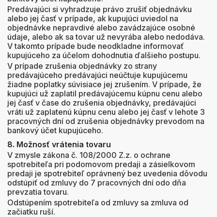
Predávajúci si vyhradzuje právo zrušiť objednávku
alebo jej časť v prípade, ak kupujúci uviedol na
objednávke nepravdivé alebo zavádzajúce osobné
údaje, alebo ak sa tovar už nevyrába alebo nedodáva.
V takomto prípade bude neodkladne informovať
kupujúceho za účelom dohodnutia ďalšieho postupu.
V prípade zrušenia objednávky zo strany
predávajúceho predávajúci neúčtuje kupujúcemu
žiadne poplatky súvisiace jej zrušením. V prípade, že
kupujúci už zaplatil predávajúcemu kúpnu cenu alebo
jej časť v čase do zrušenia objednávky, predávajúci
vráti už zaplatenú kúpnu cenu alebo jej časť v lehote 3
pracovných dní od zrušenia objednávky prevodom na
bankový účet kupujúceho.
8. Možnosť vrátenia tovaru
V zmysle zákona č. 108/2000 Z.z. o ochrane
spotrebiteľa pri podomovom predaji a zásielkovom
predaji je spotrebiteľ oprávnený bez uvedenia dôvodu
odstúpiť od zmluvy do 7 pracovných dní odo dňa
prevzatia tovaru.
Odstúpením spotrebiteľa od zmluvy sa zmluva od
začiatku ruší.