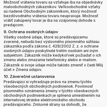
Možnosť vrátenia tovaru sa vzťahuje iba na objednávky
maloobchodných zákazníkov. Veľkoobchodné vzťahy
sú riadené Obchodným zákonníkom, ktorý možnosť
bezdôvodného vrátenia tovaru neupravuje. Možnosť
vrátiť zakúpený tovar je iba na vzájomnej dohode s
predajcom.
9. Ochrana osobných údajov
Všetky osobné údaje, ktoré sú predávajúcemu
zverené, nebudú bez výslovného písomného súhlasu
zákazníka podľa zákona č. 428/2002 Z. z. o ochrane
osobných údajov poskytnuté tretím osobám ani iným
subjektom. Zákazník môže kedykoľvek požiadať o ich
zmenu alebo zmazanie telefonicky alebo e-mailom.
Zákazník si svoje údaje môže takisto zmeniť v časti Môj
účet » Zmena údajov.
10. Záverečné ustanovenia
Predávajúci si vyhradzuje právo na zmenu týchto
všeobecných obchodných podmienok. Povinnosť
písomného oznámenia zmeny v týchto všeobecných
obchodných podmienkach je splnená umiestnením na
internetovej stránke elektronického obchodu
predávajúceho. Zmluvné strany sa dohodli, že