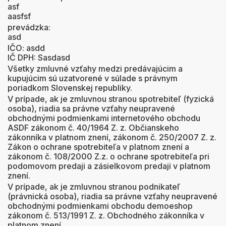
asf
aasfsf
prevádzka:
asd
IČO: asdd
IČ DPH: Sasdasd
Všetky zmluvné vzťahy medzi predávajúcim a
kupujúcim sú uzatvorené v súlade s právnym
poriadkom Slovenskej republiky.
V prípade, ak je zmluvnou stranou spotrebiteľ (fyzická
osoba), riadia sa právne vzťahy neupravené
obchodnými podmienkami internetového obchodu
ASDF zákonom č. 40/1964 Z. z. Občianskeho
zákonníka v platnom znení, zákonom č. 250/2007 Z. z.
Zákon o ochrane spotrebiteľa v platnom znení a
zákonom č. 108/2000 Z.z. o ochrane spotrebiteľa pri
podomovom predaji a zásielkovom predaji v platnom
znení.
V prípade, ak je zmluvnou stranou podnikateľ
(právnická osoba), riadia sa právne vzťahy neupravené
obchodnými podmienkami obchodu demoeshop
zákonom č. 513/1991 Z. z. Obchodného zákonníka v
platnom znení.