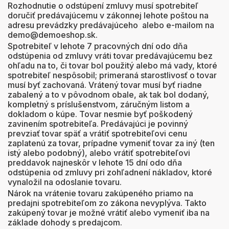
Rozhodnutie o odstúpení zmluvy musí spotrebiteľ
doručiť predávajúcemu v zákonnej lehote poštou na
adresu prevádzky predávajúceho alebo e-mailom na
demo@demoeshop.sk.
Spotrebiteľ v lehote 7 pracovných dní odo dňa
odstúpenia od zmluvy vráti tovar predávajúcemu bez
ohľadu na to, či tovar bol použitý alebo má vady, ktoré
spotrebiteľ nespôsobil; primeraná starostlivosť o tovar
musí byť zachovaná. Vrátený tovar musí byť riadne
zabalený a to v pôvodnom obale, ak tak bol dodaný,
kompletný s príslušenstvom, záručným listom a
dokladom o kúpe. Tovar nesmie byť poškodený
zavinením spotrebiteľa. Predávajúci je povinný
prevziať tovar späť a vrátiť spotrebiteľovi cenu
zaplatenú za tovar, prípadne vymeniť tovar za iný (ten
istý alebo podobný), alebo vrátiť spotrebiteľovi
preddavok najneskôr v lehote 15 dní odo dňa
odstúpenia od zmluvy pri zohľadnení nákladov, ktoré
vynaložil na odoslanie tovaru.
Nárok na vrátenie tovaru zakúpeného priamo na
predajni spotrebiteľom zo zákona nevyplýva. Takto
zakúpený tovar je možné vrátiť alebo vymeniť iba na
základe dohody s predajcom.