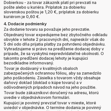
Dobierkou - za tovar zákazník platí pri prevzatí na
pošte alebo u kuriéra. Príplatok za dobierku
slovenskou poštou je 1,20 €, príplatok za dobierku
kuriérom je 0,60 €.
4. Dodacie podmienky
Za dodanie tovaru sa považuje jeho prevzatie.
Objednaný tovar expedujeme bez zbytočného odkladu
obvykle v lehote 2 pracovných dní, najneskôr však do
5 dní odo dňa prijatia platby za potvrdenú objednávku.
Vyhradzujeme si právo na predĺženie dodacej doby v
prípade, že sa vyskytnú nepredvídateľné okolnosti. O
takomto predĺžení dodacej lehoty je kupujúci
bezodkladne informovaný.
Tovar je dodávaný v kvalitných obaloch
zabezpečených ochrannou fóliou, aby sa zamedzilo
jeho poškodeniu. Zásielka s tovarom vždy obsahuje
daňový doklad (doklad o kúpe tovaru) a v
odôvodnených prípadoch návod na jeho použitie.
Tovar bude zákazníkovi doručený na adresu, ktorú
uvedie v objednávkovom formulári.
Kupujúci je povinný prevziať tovar v mieste, ktoré
uviedol v objednávke. O termíne dodania je povinný