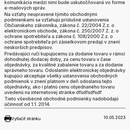
komunikácia medzi nimi bude uskutočňovaná vo forme
e-mailových správ.
Na vzťahy neupravené týmito obchodnými
podmienkami sa vzťahujú príslušné ustanovenia
Občianskeho zákonníka, zákona č. 22/2004 Z.z. o
elektronickom obchode, zákona č. 250/2007 Z. z. o
ochrane spotrebiteľa a zákona č. 108/2000 Z.z. o
ochrane spotrebiteľa pri zásielkovom predaji v znení
neskorších predpisov.
Predávajúci ručí kupujúcemu za dodanie tovaru v rámci
dohodnutej dodacej doby, za cenu tovaru v čase
objednávky, za kvalitné zabalenie tovaru a za dodanie
správneho tovaru. Odoslaním elektronickej objednávky
kupujúci akceptuje všetky ustanovenia obchodných
podmienok v znení platnom v deň odoslania tejto
objednávky, ako i platnú cenu objednaného tovaru
uvedenú na internetovej stránke dfsdfsdfsdf
Tieto všeobecné obchodné podmienky nadobúdajú
účinnosť od 1.1. 2014.
10.05.2023
Vytlačiť stránku