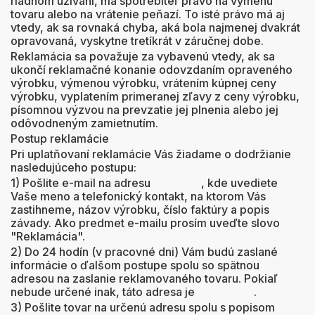
riadnom užívaní, má spotrebiteľ právo na výmenu
tovaru alebo na vrátenie peňazí. To isté právo má aj
vtedy, ak sa rovnaká chyba, aká bola najmenej dvakrát
opravovaná, vyskytne tretíkrát v záručnej dobe.
Reklamácia sa považuje za vybavenú vtedy, ak sa
ukončí reklamačné konanie odovzdaním opraveného
výrobku, výmenou výrobku, vrátením kúpnej ceny
výrobku, vyplatením primeranej zľavy z ceny výrobku,
písomnou výzvou na prevzatie jej plnenia alebo jej
odôvodneným zamietnutím.
Postup reklamácie
Pri uplatňovaní reklamácie Vás žiadame o dodržianie
nasledujúceho postupu:
1) Pošlite e-mail na adresu , kde uvediete
Vaše meno a telefonický kontakt, na ktorom Vás
zastihneme, názov výrobku, číslo faktúry a popis
závady. Ako predmet e-mailu prosím uveďte slovo
"Reklamácia".
2) Do 24 hodín (v pracovné dni) Vám budú zaslané
informácie o ďalšom postupe spolu so spätnou
adresou na zaslanie reklamovaného tovaru. Pokiaľ
nebude určené inak, táto adresa je .
3) Pošlite tovar na určenú adresu spolu s popisom