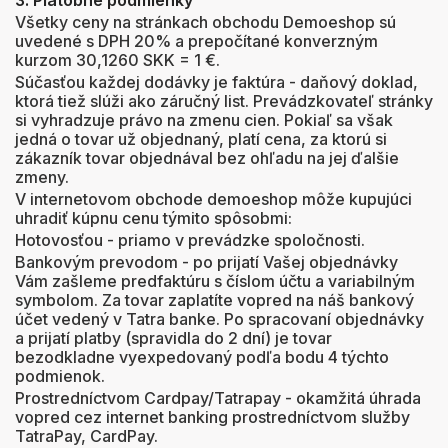
3. Platobné podmienky
Všetky ceny na stránkach obchodu Demoeshop sú
uvedené s DPH 20% a prepočítané konverzným
kurzom 30,1260 SKK = 1 €.
Súčasťou každej dodávky je faktúra - daňový doklad,
ktorá tiež slúži ako záručný list. Prevádzkovateľ stránky
si vyhradzuje právo na zmenu cien. Pokiaľ sa však
jedná o tovar už objednaný, platí cena, za ktorú si
zákazník tovar objednával bez ohľadu na jej ďalšie
zmeny.
V internetovom obchode demoeshop môže kupujúci
uhradiť kúpnu cenu týmito spôsobmi:
Hotovosťou - priamo v prevádzke spoločnosti.
Bankovým prevodom - po prijatí Vašej objednávky
Vám zašleme predfaktúru s číslom účtu a variabilným
symbolom. Za tovar zaplatíte vopred na náš bankový
účet vedený v Tatra banke. Po spracovaní objednávky
a prijatí platby (spravidla do 2 dní) je tovar
bezodkladne vyexpedovaný podľa bodu 4 týchto
podmienok.
Prostredníctvom Cardpay/Tatrapay - okamžitá úhrada
vopred cez internet banking prostredníctvom služby
TatraPay, CardPay.