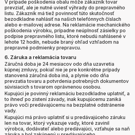
V prípade poškodenia obalu môže zákazník tovar
prevziať, ale je nutné uviesť výhrady do prepravného
listu. Zákazník má tiež povinnosť túto skutočnosť
bezodkladne nahlásiť na našich telefónnych číslach
alebo e-mailovej adrese. Na reklamácie mechanického
poškodenia výrobku, prípadne neúplnosť zásielky po
podpise prepravného listu, ktoré nebudú nahlásené v
lehote 12 hodín, nebude braný ohľad vzhľadom na
prepravné podmienky prepravcu.
6. Záruka a reklamácia tovaru
Záručná doba je 24 mesiacov odo dňa uzavretia
kúpnej zmluvy, pokiaľ nie je pre konkrétne prípady
stanovená záručná doba iná, a plynie odo dňa
prevzatia tovaru a potvrdenia potrebných dokumentov
súvisiacich s tovarom oprávnenou osobou.
Kupujúci je povinný reklamáciu bezodkladne uplatniť, a
to ihneď po zistení závady, inak kupujúcemu zaniká
právo voči predávajúcemu na bezplatné odstránenie
vady.
Kupujúci má právo uplatniť si u predávajúceho záruku
len na tovar, ktorý vykazuje vady, ktoré zavinil
výrobca, dodávateľ alebo predávajúci, vzťahuje sa naň
záruka a bol zakúpený u predávajúceho.