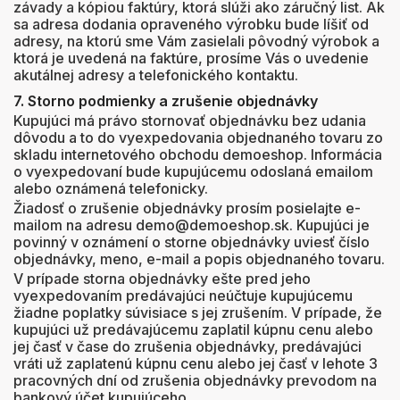
závady a kópiou faktúry, ktorá slúži ako záručný list. Ak
sa adresa dodania opraveného výrobku bude líšiť od
adresy, na ktorú sme Vám zasielali pôvodný výrobok a
ktorá je uvedená na faktúre, prosíme Vás o uvedenie
akutálnej adresy a telefonického kontaktu.
7. Storno podmienky a zrušenie objednávky
Kupujúci má právo stornovať objednávku bez udania
dôvodu a to do vyexpedovania objednaného tovaru zo
skladu internetového obchodu demoeshop. Informácia
o vyexpedovaní bude kupujúcemu odoslaná emailom
alebo oznámená telefonicky.
Žiadosť o zrušenie objednávky prosím posielajte e-
mailom na adresu demo@demoeshop.sk. Kupujúci je
povinný v oznámení o storne objednávky uviesť číslo
objednávky, meno, e-mail a popis objednaného tovaru.
V prípade storna objednávky ešte pred jeho
vyexpedovaním predávajúci neúčtuje kupujúcemu
žiadne poplatky súvisiace s jej zrušením. V prípade, že
kupujúci už predávajúcemu zaplatil kúpnu cenu alebo
jej časť v čase do zrušenia objednávky, predávajúci
vráti už zaplatenú kúpnu cenu alebo jej časť v lehote 3
pracovných dní od zrušenia objednávky prevodom na
bankový účet kupujúceho.