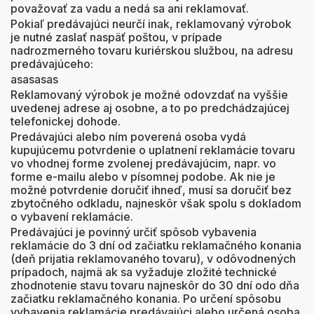
považovať za vadu a nedá sa ani reklamovať.
Pokiaľ predávajúci neurčí inak, reklamovaný výrobok
je nutné zaslať naspäť poštou, v prípade
nadrozmerného tovaru kuriérskou službou, na adresu
predávajúceho:
asasasas
Reklamovaný výrobok je možné odovzdať na vyššie
uvedenej adrese aj osobne, a to po predchádzajúcej
telefonickej dohode.
Predávajúci alebo ním poverená osoba vydá
kupujúcemu potvrdenie o uplatnení reklamácie tovaru
vo vhodnej forme zvolenej predávajúcim, napr. vo
forme e-mailu alebo v písomnej podobe. Ak nie je
možné potvrdenie doručiť ihneď, musí sa doručiť bez
zbytočného odkladu, najneskôr však spolu s dokladom
o vybavení reklamácie.
Predávajúci je povinný určiť spôsob vybavenia
reklamácie do 3 dní od začiatku reklamačného konania
(deň prijatia reklamovaného tovaru), v odôvodnených
prípadoch, najmä ak sa vyžaduje zložité technické
zhodnotenie stavu tovaru najneskôr do 30 dní odo dňa
začiatku reklamačného konania. Po určení spôsobu
vybavenia reklamácie predávajúci alebo určená osoba