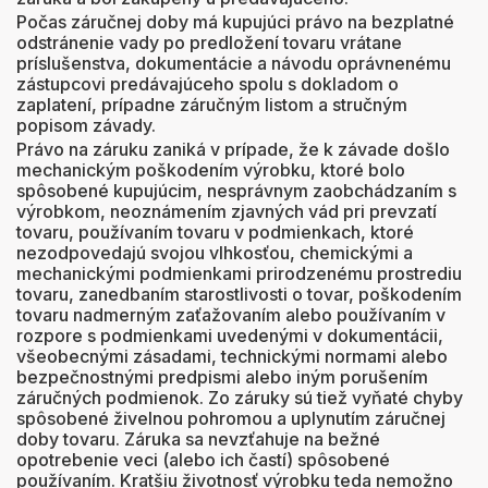
Počas záručnej doby má kupujúci právo na bezplatné
odstránenie vady po predložení tovaru vrátane
príslušenstva, dokumentácie a návodu oprávnenému
zástupcovi predávajúceho spolu s dokladom o
zaplatení, prípadne záručným listom a stručným
popisom závady.
Právo na záruku zaniká v prípade, že k závade došlo
mechanickým poškodením výrobku, ktoré bolo
spôsobené kupujúcim, nesprávnym zaobchádzaním s
výrobkom, neoznámením zjavných vád pri prevzatí
tovaru, používaním tovaru v podmienkach, ktoré
nezodpovedajú svojou vlhkosťou, chemickými a
mechanickými podmienkami prirodzenému prostrediu
tovaru, zanedbaním starostlivosti o tovar, poškodením
tovaru nadmerným zaťažovaním alebo používaním v
rozpore s podmienkami uvedenými v dokumentácii,
všeobecnými zásadami, technickými normami alebo
bezpečnostnými predpismi alebo iným porušením
záručných podmienok. Zo záruky sú tiež vyňaté chyby
spôsobené živelnou pohromou a uplynutím záručnej
doby tovaru. Záruka sa nevzťahuje na bežné
opotrebenie veci (alebo ich častí) spôsobené
používaním. Kratšiu životnosť výrobku teda nemožno