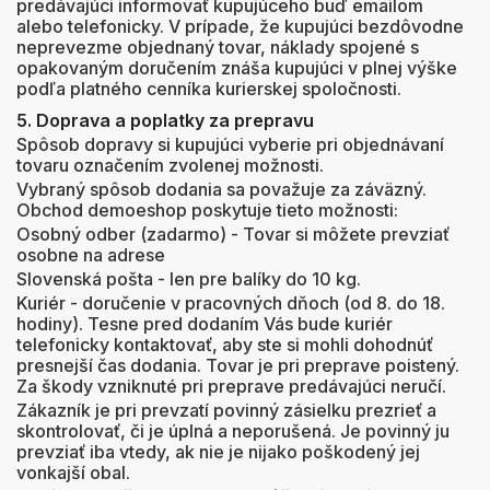
predávajúci informovať kupujúceho buď emailom
alebo telefonicky. V prípade, že kupujúci bezdôvodne
neprevezme objednaný tovar, náklady spojené s
opakovaným doručením znáša kupujúci v plnej výške
podľa platného cenníka kurierskej spoločnosti.
5. Doprava a poplatky za prepravu
Spôsob dopravy si kupujúci vyberie pri objednávaní
tovaru označením zvolenej možnosti.
Vybraný spôsob dodania sa považuje za záväzný.
Obchod demoeshop poskytuje tieto možnosti:
Osobný odber (zadarmo) - Tovar si môžete prevziať
osobne na adrese
Slovenská pošta - len pre balíky do 10 kg.
Kuriér - doručenie v pracovných dňoch (od 8. do 18.
hodiny). Tesne pred dodaním Vás bude kuriér
telefonicky kontaktovať, aby ste si mohli dohodnúť
presnejší čas dodania. Tovar je pri preprave poistený.
Za škody vzniknuté pri preprave predávajúci neručí.
Zákazník je pri prevzatí povinný zásielku prezrieť a
skontrolovať, či je úplná a neporušená. Je povinný ju
prevziať iba vtedy, ak nie je nijako poškodený jej
vonkajší obal.