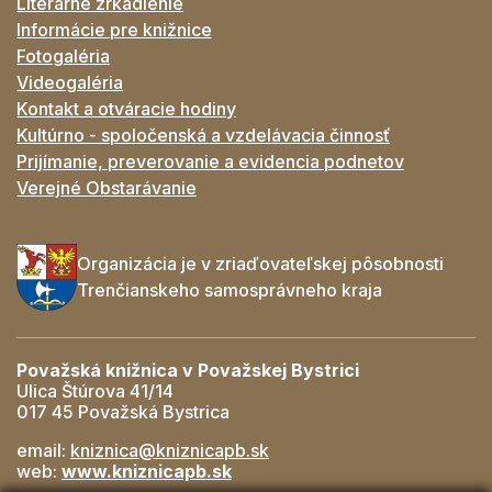
Literárne zrkadlenie
Informácie pre knižnice
Fotogaléria
Videogaléria
Kontakt a otváracie hodiny
Kultúrno - spoločenská a vzdelávacia činnosť
Prijímanie, preverovanie a evidencia podnetov
Verejné Obstarávanie
Organizácia je v zriaďovateľskej pôsobnosti
Trenčianskeho samosprávneho kraja
Považská knižnica v Považskej Bystrici
Ulica Štúrova 41/14
017 45 Považská Bystrica
email:
kniznica@kniznicapb.sk
web:
www.kniznicapb.sk