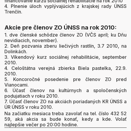
financovanie kurzu sociálnej rehabilitácie na rok 2010
4. Plnenie úloch vyplývajúcich z krajskej rady ÚNSS
Trenčín.
Akcie pre členov ZO ÚNSS na rok 2010:
1. dve členské schôdze členov ZO (VČS apríl; ku Dňu
nevidiacich, november).
2. Deň pozvania zberu liečivých rastlín, 3.7 2010, na
Dolinkách.
3. Víkendový kurz sociálnej rehabilitácie, september
2010.
4. Celoštátna verejná zbierka Biela pastelka, 22.9.
2010.
5. Koncoročné posedenie pre členov ZO pred
Vianocami.
6. Účasť členov na kultúrnych a spoločenských
podujatiach v roku 2010.
7. Účasť členov ZO na akciách poriadaných KR ÚNSS a
ÚR ÚNSS v roku 2010.
Na začiatku mesiaca treba zavolať na tel. číslo 432 52
59, aká akcia sa bude konať, kedy a kde. Volať
najlepšie večer po 20:00 hodine.