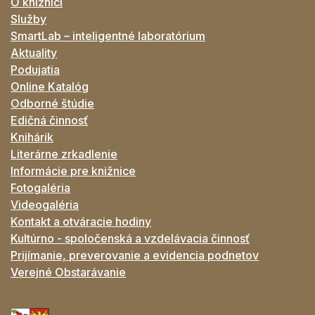
O knižnici
Služby
SmartLab – inteligentné laboratórium
Aktuality
Podujatia
Online Katalóg
Odborné štúdie
Edičná činnosť
Knihárik
Literárne zrkadlenie
Informácie pre knižnice
Fotogaléria
Videogaléria
Kontakt a otváracie hodiny
Kultúrno - spoločenská a vzdelávacia činnosť
Prijímanie, preverovanie a evidencia podnetov
Verejné Obstarávanie