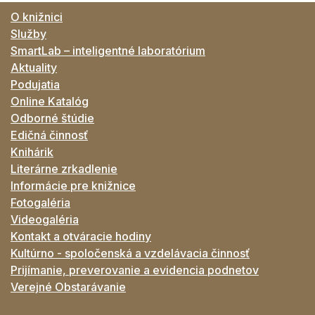
O knižnici
Služby
SmartLab – inteligentné laboratórium
Aktuality
Podujatia
Online Katalóg
Odborné štúdie
Edičná činnosť
Knihárik
Literárne zrkadlenie
Informácie pre knižnice
Fotogaléria
Videogaléria
Kontakt a otváracie hodiny
Kultúrno - spoločenská a vzdelávacia činnosť
Prijímanie, preverovanie a evidencia podnetov
Verejné Obstarávanie