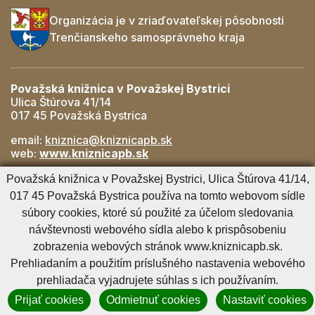
Organizácia je v zriaďovateľskej pôsobnosti
Trenčianskeho samosprávneho kraja
Považská knižnica v Považskej Bystrici
Ulica Štúrova 41/14
017 45 Považská Bystrica
email:
kniznica@kniznicapb.sk
web:
www.kniznicapb.sk
Pobočky
Považská knižnica v Považskej Bystrici, Ulica Štúrova 41/14,
Rozkvet
- 042/432 56 59, rozkvet@kniznicapb.sk
017 45 Považská Bystrica používa na tomto webovom sídle
SNP
- 0901 918 843, snp@kniznicapb.sk
súbory cookies, ktoré sú použité za účelom sledovania
návštevnosti webového sídla alebo k prispôsobeniu
zobrazenia webových stránok www.kniznicapb.sk.
Cookies nastavenie
Cookies - viac informácií
Vyhlásenie o prístupnosti
Prehliadaním a použitím príslušného nastavenia webového
Technický prevádzkovateľ
Správca obsahu
prehliadača vyjadrujete súhlas s ich používaním.
Generuje
CMS BUXUS
Prijať cookies
Odmietnuť cookies
Nastaviť cookies