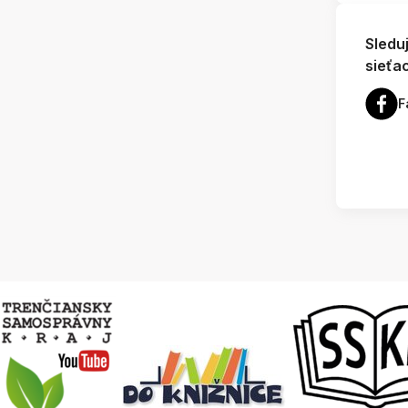
Sledu
sieťa
F