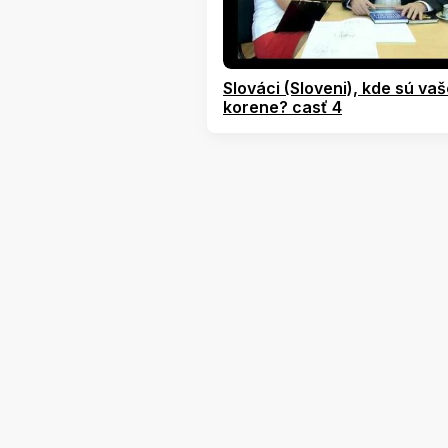
Slováci (Sloveni), kde sú va
korene? casť 4