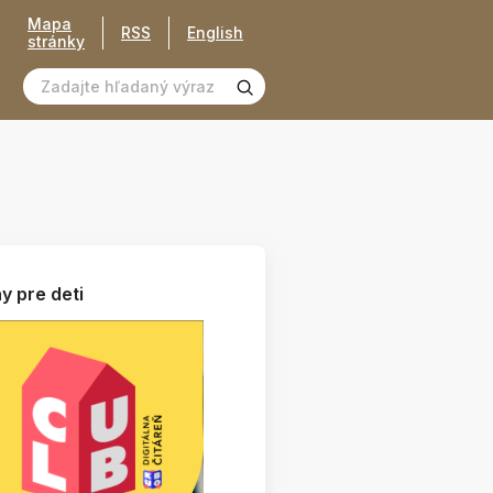
Mapa
RSS
English
stránky
y pre deti