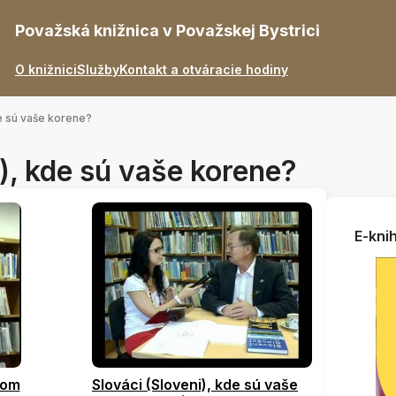
Považská knižnica v Považskej Bystrici
O knižnici
Služby
Kontakt a otváracie hodiny
de sú vaše korene?
i), kde sú vaše korene?
E-knih
kom
Slováci (Sloveni), kde sú vaše