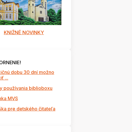
KNIŽNÉ NOVINKY
ORNENIE!
ičnú dobu 30 dní možno
ť ...
y používania biblioboxu
nka MVS
ška pre detského čitateľa