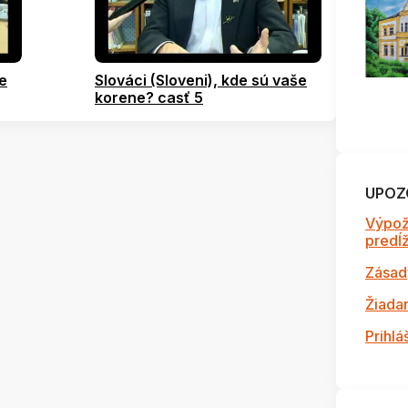
še
Slováci (Sloveni), kde sú vaše
korene? casť 5
UPOZ
Výpož
predĺži
Zásad
Žiada
Prihlá