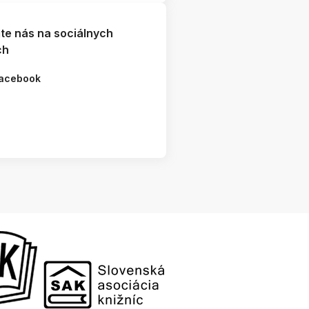
jte nás na sociálnych
ch
acebook