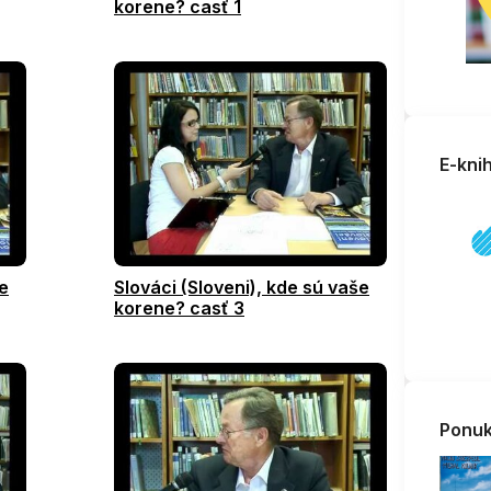
korene? casť 1
E-kni
še
Slováci (Sloveni), kde sú vaše
korene? casť 3
Ponuk