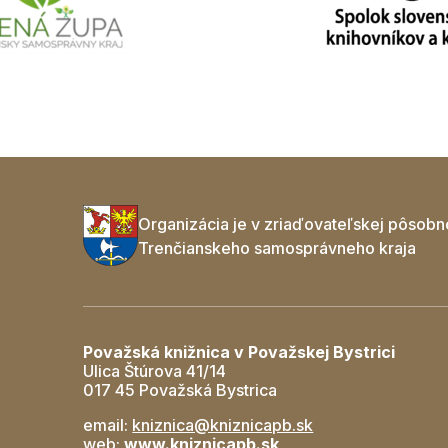
Organizácia je v zriaďovateľskej pôsobn
Trenčianskeho samosprávneho kraja
Považská knižnica v Považskej Bystrici
Ulica Štúrova 41/14
017 45 Považská Bystrica
email:
kniznica@kniznicapb.sk
web:
www.kniznicapb.sk