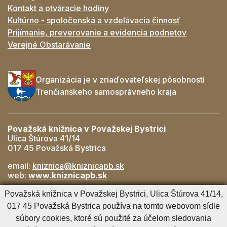
Kontakt a otváracie hodiny
Kultúrno - spoločenská a vzdelávacia činnosť
Prijímanie, preverovanie a evidencia podnetov
Verejné Obstarávanie
Organizácia je v zriaďovateľskej pôsobnosti
Trenčianskeho samosprávneho kraja
Považská knižnica v Považskej Bystrici
Ulica Štúrova 41/14
017 45 Považská Bystrica
email:
kniznica@kniznicapb.sk
web:
www.kniznicapb.sk
Pobočky
Považská knižnica v Považskej Bystrici, Ulica Štúrova 41/14,
Rozkvet
- 042/432 56 59, rozkvet@kniznicapb.sk
017 45 Považská Bystrica používa na tomto webovom sídle
SNP
- 0901 918 843, snp@kniznicapb.sk
súbory cookies, ktoré sú použité za účelom sledovania