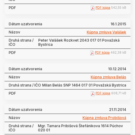
PDF kópia
542,55 kB
16.1.2015
Kúpna zmluva Valášek
Peter Valášek Rozkvet 2043 017 01 Považská
Bystrica
PDF kópia
462,38 kB
10.12.2014
Kúpna zmluva Belás
Milan Belás SNP 1464 017 01 Považská Bystrica
PDF kópia
608,71 kB
21.11.2014
Kúpna zmluva Probišová
Mgr. Tamara Pribišová Štefánikova 1614 Púchov
020 01