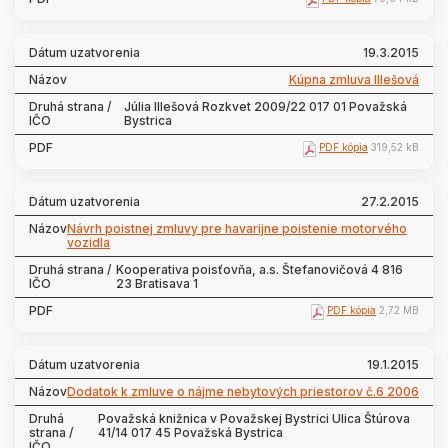
19.3.2015
Kúpna zmluva Illešová
Júlia Illešová Rozkvet 2009/22 017 01 Považská
Bystrica
PDF kópia
319,52 kB
27.2.2015
Návrh poistnej zmluvy pre havarijne poistenie motorvého
vozidla
Kooperativa poisťovňa, a.s. Štefanovičová 4 816
23 Bratisava 1
PDF kópia
2,72 MB
19.1.2015
Dodatok k zmluve o nájme nebytových priestorov č.6 2006
Považská knižnica v Považskej Bystrici Ulica Štúrova
41/14 017 45 Považská Bystrica