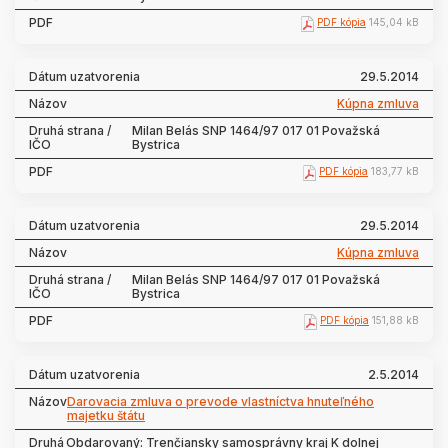
PDF kópia
145,04 kB
29.5.2014
Kúpna zmluva
Milan Belás SNP 1464/97 017 01 Považská
Bystrica
PDF kópia
183,77 kB
29.5.2014
Kúpna zmluva
Milan Belás SNP 1464/97 017 01 Považská
Bystrica
PDF kópia
151,88 kB
2.5.2014
Darovacia zmluva o prevode vlastníctva hnuteľného
majetku štátu
Obdarovaný: Trenčiansky samosprávny kraj K dolnej