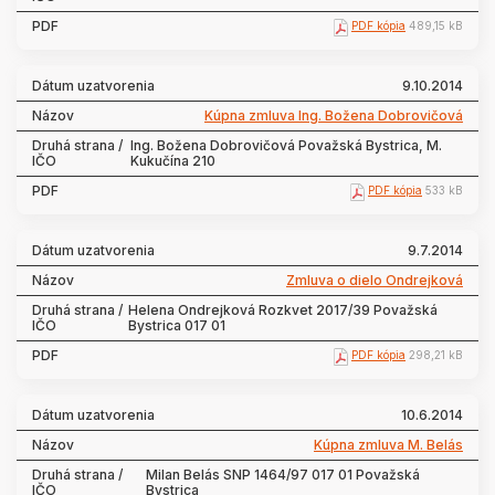
PDF kópia
489,15 kB
9.10.2014
Kúpna zmluva Ing. Božena Dobrovičová
Ing. Božena Dobrovičová Považská Bystrica, M.
Kukučína 210
PDF kópia
533 kB
9.7.2014
Zmluva o dielo Ondrejková
Helena Ondrejková Rozkvet 2017/39 Považská
Bystrica 017 01
PDF kópia
298,21 kB
10.6.2014
Kúpna zmluva M. Belás
Milan Belás SNP 1464/97 017 01 Považská
Bystrica