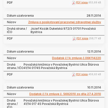
PDF kópia
653,68 kB
28.11.2014
Zmluva o poskytovaní pracovnej zdravotnej služby
Jozef Kozák Dukelská 972/3 01701 Považská
Bystrica
PDF kópia
258,77 kB
12.11.2014
Dodatok č.1 k zmluve č.06K114220
Považská knižnica v Považskej Bystrici Ulica Štúrova
41/14 01745 Považská Bystrica
PDF kópia
459,63 kB
10.11.2014
Dodatok č.1 k zmluve č. 5692010 zo dňa 27.4.2010
Považská knižnica v Považskej Bystrici Ulica Štúrova
41/14 017 45 Považská Bystrica