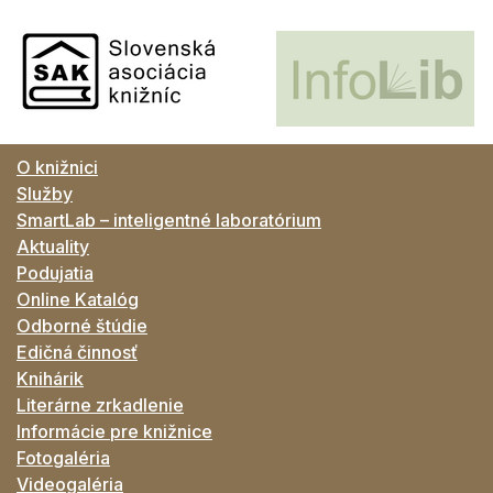
O knižnici
Služby
SmartLab – inteligentné laboratórium
Aktuality
Podujatia
Online Katalóg
Odborné štúdie
Edičná činnosť
Knihárik
Literárne zrkadlenie
Informácie pre knižnice
Fotogaléria
Videogaléria