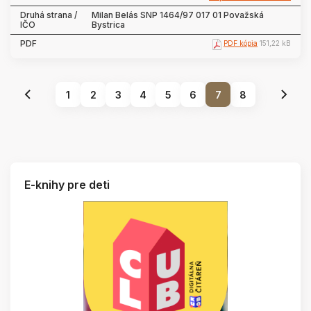
Milan Belás SNP 1464/97 017 01 Považská
Bystrica
PDF kópia
151,22 kB
1
2
3
4
5
6
7
8
E-knihy pre deti