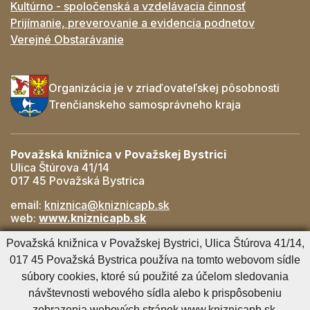
Kultúrno - spoločenská a vzdelávacia činnosť
Prijímanie, preverovanie a evidencia podnetov
Verejné Obstarávanie
Organizácia je v zriaďovateľskej pôsobnosti
Trenčianskeho samosprávneho kraja
Považská knižnica v Považskej Bystrici
Ulica Štúrova 41/14
017 45 Považská Bystrica
email:
kniznica@kniznicapb.sk
web:
www.kniznicapb.sk
Pobočky
Považská knižnica v Považskej Bystrici, Ulica Štúrova 41/14,
Rozkvet
- 042/432 56 59, rozkvet@kniznicapb.sk
017 45 Považská Bystrica používa na tomto webovom sídle
SNP
- 0901 918 843, snp@kniznicapb.sk
súbory cookies, ktoré sú použité za účelom sledovania
návštevnosti webového sídla alebo k prispôsobeniu
zobrazenia webových stránok www.kniznicapb.sk.