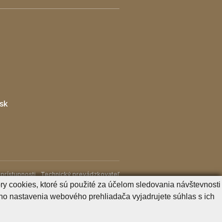
sk
prístupnosti
Technický prevádzkovateľ
y cookies, ktoré sú použité za účelom sledovania návštevnosti
o nastavenia webového prehliadača vyjadrujete súhlas s ich
Generuje
CMS BUXUS