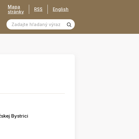
Mapa
RSS
English
stránky
skej Bystrici