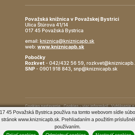
Považská knižnica v Považskej Bystrici
Ulica Štúrova 41/14
017 45 Považská Bystrica
email:
kniznica@kniznicapb.sk
web:
www.kniznicapb.sk
Pobočky
Rozkvet
- 042/432 56 59, rozkvet@kniznicapb.
SNP
- 0901 918 843, snp@kniznicapb.sk
Cookies nastavenie
Cookies - viac informácií
Vyhlásenie o 
 017 45 Považská Bystrica používa na tomto webovom sídle súbor
Správca obsahu
stránok www.kniznicapb.sk. Prehliadaním a použitím príslušnéh
používaním.