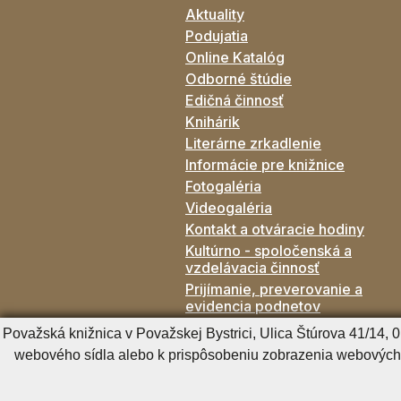
Aktuality
Podujatia
Online Katalóg
Odborné štúdie
Edičná činnosť
Knihárik
Literárne zrkadlenie
Informácie pre knižnice
Fotogaléria
Videogaléria
Kontakt a otváracie hodiny
Kultúrno - spoločenská a
vzdelávacia činnosť
Prijímanie, preverovanie a
evidencia podnetov
Verejné Obstarávanie
Považská knižnica v Považskej Bystrici, Ulica Štúrova 41/14,
webového sídla alebo k prispôsobeniu zobrazenia webových 