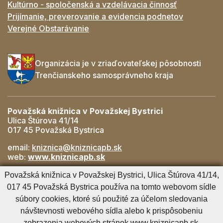
Kultúrno - spoločenská a vzdelávacia činnosť
Prijímanie, preverovanie a evidencia podnetov
Verejné Obstarávanie
Organizácia je v zriaďovateľskej pôsobnosti
Trenčianskeho samosprávneho kraja
Považská knižnica v Považskej Bystrici
Ulica Štúrova 41/14
017 45 Považská Bystrica
email:
kniznica@kniznicapb.sk
web:
www.kniznicapb.sk
Pobočky
Považská knižnica v Považskej Bystrici, Ulica Štúrova 41/14,
Rozkvet
- 042/432 56 59, rozkvet@kniznicapb.sk
017 45 Považská Bystrica používa na tomto webovom sídle
SNP
- 0901 918 843, snp@kniznicapb.sk
súbory cookies, ktoré sú použité za účelom sledovania
návštevnosti webového sídla alebo k prispôsobeniu
zobrazenia webových stránok www.kniznicapb.sk.