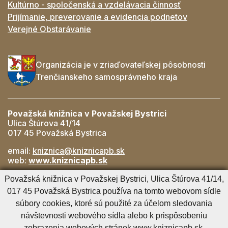
Kultúrno - spoločenská a vzdelávacia činnosť
Prijímanie, preverovanie a evidencia podnetov
Verejné Obstarávanie
Organizácia je v zriaďovateľskej pôsobnosti
Trenčianskeho samosprávneho kraja
Považská knižnica v Považskej Bystrici
Ulica Štúrova 41/14
017 45 Považská Bystrica
email:
kniznica@kniznicapb.sk
web:
www.kniznicapb.sk
Pobočky
Považská knižnica v Považskej Bystrici, Ulica Štúrova 41/14,
Rozkvet
- 042/432 56 59, rozkvet@kniznicapb.sk
017 45 Považská Bystrica používa na tomto webovom sídle
SNP
- 0901 918 843, snp@kniznicapb.sk
súbory cookies, ktoré sú použité za účelom sledovania
návštevnosti webového sídla alebo k prispôsobeniu
zobrazenia webových stránok www.kniznicapb.sk.