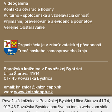
Videogaléria
Kontakt a otváracie hodiny
Kultúrno - spoločenská a vzdelávacia činnosť
Prijímanie, preverovanie a evidencia podnetov
Verejné Obstarávanie
Organizácia je v zriaďovateľskej pôsobnosti
Trenčianskeho samosprávneho kraja
Považská knižnica v Považskej Bystrici
Ulica Štúrova 41/14
017 45 Považská Bystrica
email:
kniznica@kniznicapb.sk
web:
www.kniznicapb.sk
Pobočky
Považská knižnica v Považskej Bystrici, Ulica Štúrova 41/14,
Rozkvet
- 042/432 56 59, rozkvet@kniznicapb.sk
017 45 Považská Bystrica používa na tomto webovom sídle
SNP
- 0901 918 843, snp@kniznicapb.sk