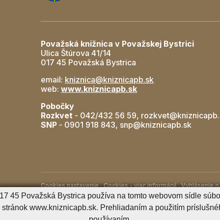
Považská knižnica v Považskej Bystrici
Ulica Štúrova 41/14
017 45 Považská Bystrica
email:
kniznica@kniznicapb.sk
web:
www.kniznicapb.sk
Pobočky
Rozkvet
- 042/432 56 59, rozkvet@kniznicapb.
SNP
- 0901 918 843, snp@kniznicapb.sk
Cookies nastavenie
Cookies - viac informácií
Vyhlásenie o 
 017 45 Považská Bystrica používa na tomto webovom sídle súbor
Správca obsahu
stránok www.kniznicapb.sk. Prehliadaním a použitím príslušnéh
používaním.