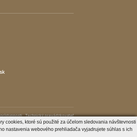
sk
prístupnosti
Technický prevádzkovateľ
y cookies, ktoré sú použité za účelom sledovania návštevnosti
o nastavenia webového prehliadača vyjadrujete súhlas s ich
Generuje
CMS BUXUS