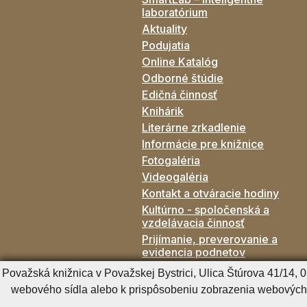
laboratórium
Aktuality
Podujatia
Online Katalóg
Odborné štúdie
Edičná činnosť
Knihárik
Literárne zrkadlenie
Informácie pre knižnice
Fotogaléria
Videogaléria
Kontakt a otváracie hodiny
Kultúrno - spoločenská a
vzdelávacia činnosť
Prijímanie, preverovanie a
evidencia podnetov
Verejné Obstarávanie
Považská knižnica v Považskej Bystrici, Ulica Štúrova 41/14,
webového sídla alebo k prispôsobeniu zobrazenia webových 