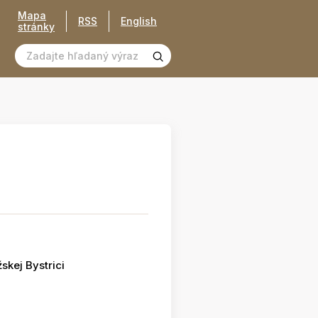
Mapa
RSS
English
stránky
skej Bystrici