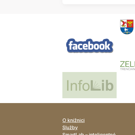
O knižnici
Služby
SmartLab – inteligentné