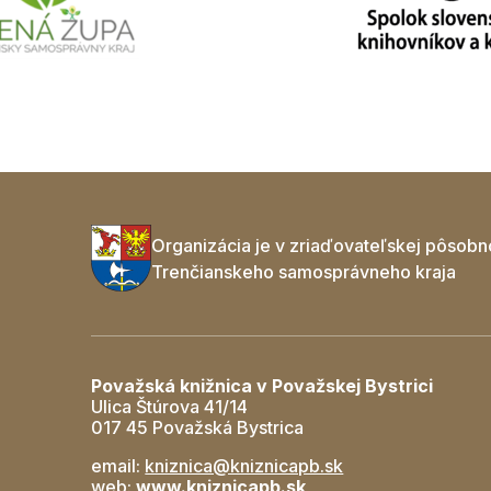
Organizácia je v zriaďovateľskej pôsobn
Trenčianskeho samosprávneho kraja
Považská knižnica v Považskej Bystrici
Ulica Štúrova 41/14
017 45 Považská Bystrica
email:
kniznica@kniznicapb.sk
web:
www.kniznicapb.sk