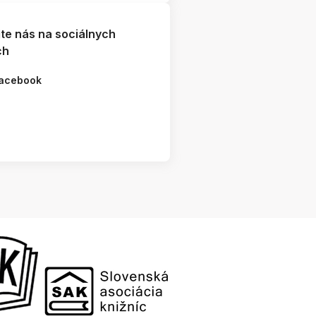
jte nás na sociálnych
ch
acebook