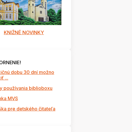
KNIŽNÉ NOVINKY
ORNENIE!
ičnú dobu 30 dní možno
ť ...
y používania biblioboxu
nka MVS
ška pre detského čitateľa