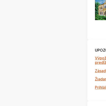
UPOZ
Výpož
predĺži
Zásad
Žiada
Prihlá