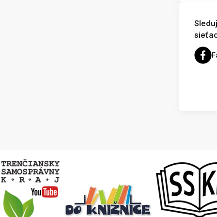
Sledu
sieťa
F