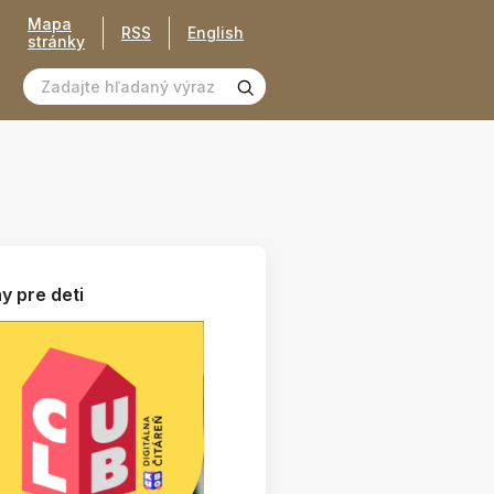
Mapa
RSS
English
stránky
y pre deti