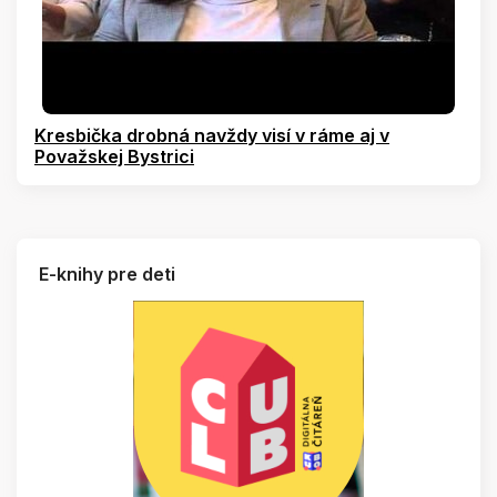
Kresbička drobná navždy visí v ráme aj v
Považskej Bystrici
E-knihy pre deti