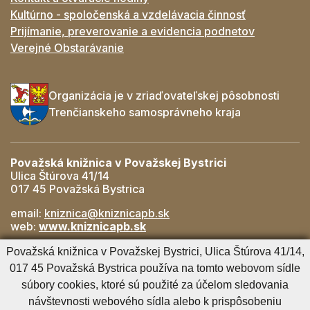
Kultúrno - spoločenská a vzdelávacia činnosť
Prijímanie, preverovanie a evidencia podnetov
Verejné Obstarávanie
Organizácia je v zriaďovateľskej pôsobnosti
Trenčianskeho samosprávneho kraja
Považská knižnica v Považskej Bystrici
Ulica Štúrova 41/14
017 45 Považská Bystrica
email:
kniznica@kniznicapb.sk
web:
www.kniznicapb.sk
Pobočky
Považská knižnica v Považskej Bystrici, Ulica Štúrova 41/14,
Rozkvet
- 042/432 56 59, rozkvet@kniznicapb.sk
017 45 Považská Bystrica používa na tomto webovom sídle
SNP
- 0901 918 843, snp@kniznicapb.sk
súbory cookies, ktoré sú použité za účelom sledovania
návštevnosti webového sídla alebo k prispôsobeniu