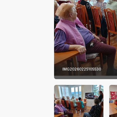
IMG20260225105530