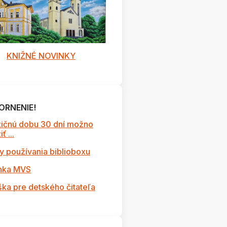
KNIŽNÉ NOVINKY
ORNENIE!
ičnú dobu 30 dní možno
ť ...
y používania biblioboxu
nka MVS
ška pre detského čitateľa