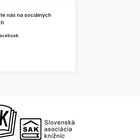
jte nás na sociálnych
ch
acebook