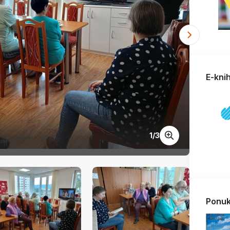
E-kni
1
/
3
IMG20
Ponuk