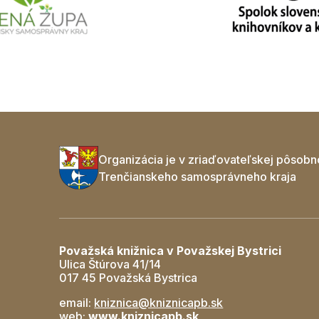
Organizácia je v zriaďovateľskej pôsobn
Trenčianskeho samosprávneho kraja
Považská knižnica v Považskej Bystrici
Ulica Štúrova 41/14
017 45 Považská Bystrica
email:
kniznica@kniznicapb.sk
web:
www.kniznicapb.sk