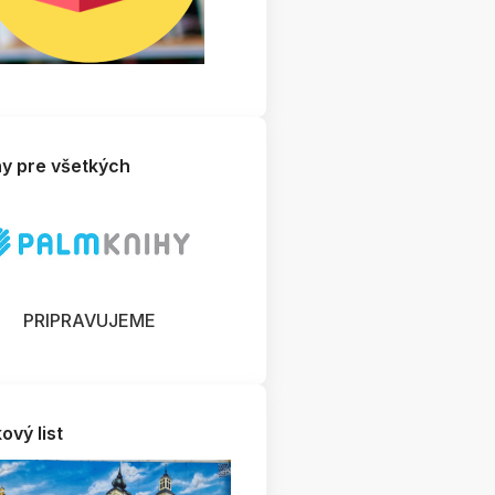
hy pre všetkých
260225105556
PRIPRAVUJEME
ový list