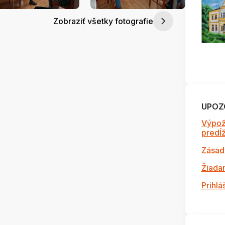
Zobraziť všetky fotografie
UPOZ
Výpož
predĺži
Zásad
Žiada
Prihlá