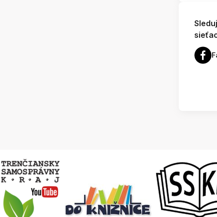
Sledu
sieťa
F