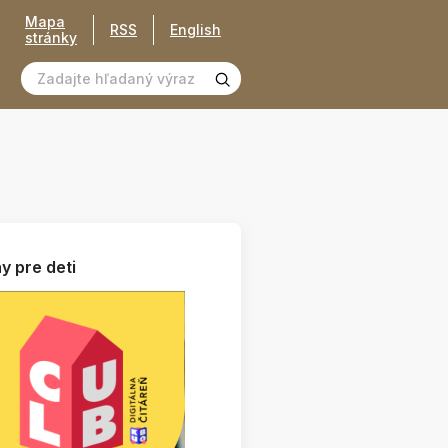
Mapa
RSS
English
stránky
y pre deti