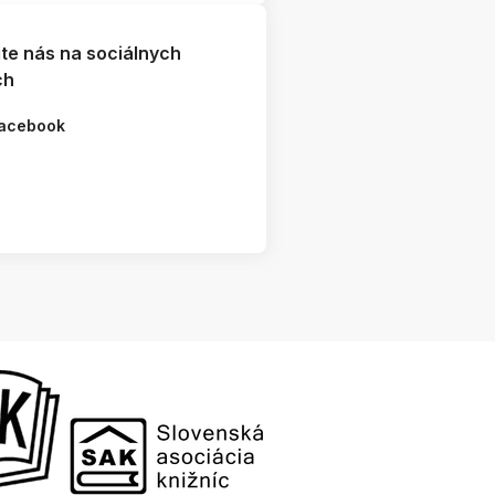
jte nás na sociálnych
ch
acebook