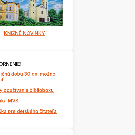
urna
KNIŽNÉ NOVINKY
ORNENIE!
ičnú dobu 30 dní možno
ť ...
y používania biblioboxu
nka MVS
ška pre detského čitateľa