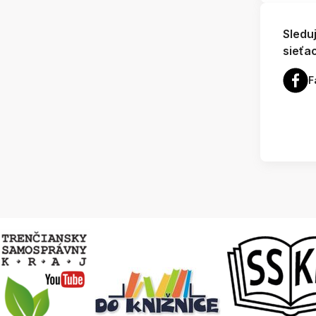
Sledu
sieťa
F