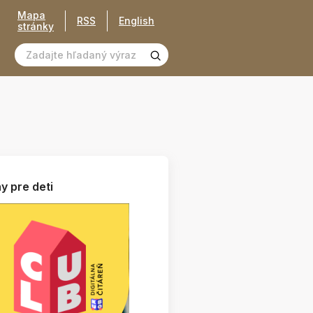
Mapa
RSS
English
stránky
y pre deti