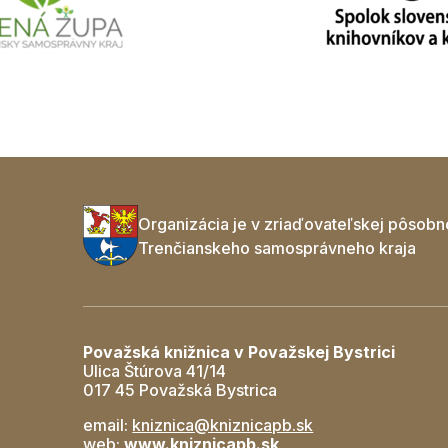
Organizácia je v zriaďovateľskej pôsobn
Trenčianskeho samosprávneho kraja
Považská knižnica v Považskej Bystrici
Ulica Štúrova 41/14
017 45 Považská Bystrica
email:
kniznica@kniznicapb.sk
web:
www.kniznicapb.sk