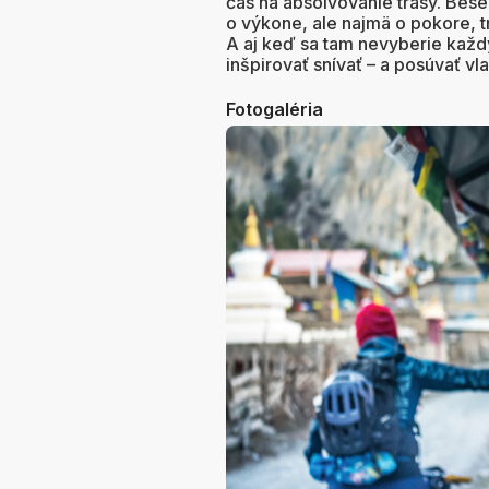
čas na absolvovanie trasy. Bese
o výkone, ale najmä o pokore, t
A aj keď sa tam nevyberie každý
inšpirovať snívať – a posúvať vl
Fotogaléria