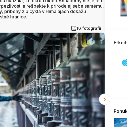
da ukázala, že okruh okolo Annapurny nie je len
rpezlivosti a rešpekte k prírode aj sebe samému.
, príbehy z bicykla v Himalájach dokážu
astné hranice.
16 fotografií
E-kni
Ponuk