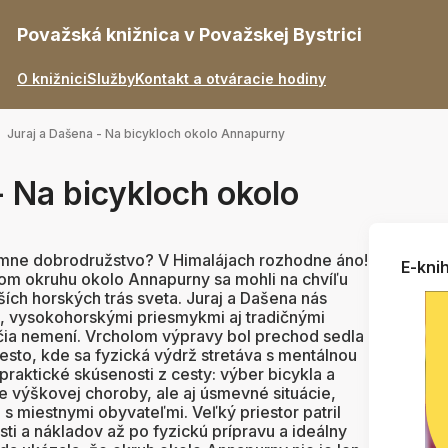
Považská knižnica v Považskej Bystrici
O knižnici
Služby
Kontakt a otváracie hodiny
Juraj a Dašena - Na bicykloch okolo Annapurny
- Na bicykloch okolo
émne dobrodružstvo? V Himalájach rozhodne áno!
E-knih
kom okruhu okolo Annapurny sa mohli na chvíľu
ších horských trás sveta. Juraj a Dašena nás
i, vysokohorskými priesmykmi aj tradičnými
očia nemení. Vrcholom výpravy bol prechod sedla
esto, kde sa fyzická výdrž stretáva s mentálnou
 praktické skúsenosti z cesty: výber bicykla a
ie výškovej choroby, ale aj úsmevné situácie,
 s miestnymi obyvateľmi. Veľký priestor patril
i a nákladov až po fyzickú prípravu a ideálny