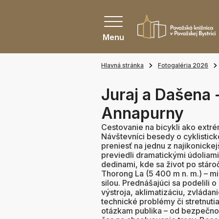
Menu
Hlavná stránka
Fotogaléria 2026
Juraj a Dašena 
Annapurny
Cestovanie na bicykli ako extr
Návštevníci besedy o cyklistic
preniesť na jednu z najikonickej
previedli dramatickými údoliam
dedinami, kde sa život po stár
Thorong La (5 400 m n. m.) – mi
silou. Prednášajúci sa podelili o
výstroja, aklimatizáciu, zvládan
technické problémy či stretnutia
otázkam publika – od bezpečnost