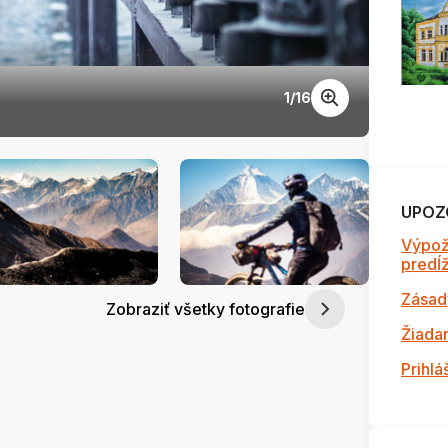
1
/
16
annap
UPOZ
Výpož
predĺži
Zásad
Zobraziť všetky fotografie
Žiada
Prihlá