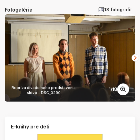
Fotogaléria
18 fotografií
Repríza divadelného predstavenia
1
/
18
slovo - DSC_0290
E-knihy pre deti