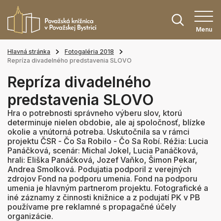
Menu
Hlavná stránka
Fotogaléria 2018
Repríza divadelného predstavenia SLOVO
Repríza divadelného
predstavenia SLOVO
Hra o potrebnosti správneho výberu slov, ktorú
determinuje nielen obdobie, ale aj spoločnosť, blízke
okolie a vnútorná potreba. Uskutočnila sa v rámci
projektu ČSR - Čo Sa Robilo - Čo Sa Robí. Réžia: Lucia
Panáčková, scenár: Michal Jokel, Lucia Panáčková,
hrali: Eliška Panáčková, Jozef Vaňko, Šimon Pekar,
Andrea Smolková. Podujatia podporil z verejných
zdrojov Fond na podporu umenia. Fond na podporu
umenia je hlavným partnerom projektu. Fotografické a
iné záznamy z činnosti knižnice a z podujatí PK v PB
používame pre reklamné s propagačné účely
organizácie.