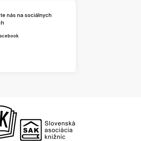
jte nás na sociálnych
ch
acebook