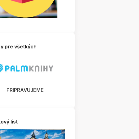
hy pre všetkých
orná prednáška a prezentácia k projektu čsr-čo sa
robilo - čo sa robí - DSC_0046
PRIPRAVUJEME
ový list