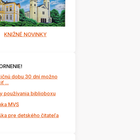
KNIŽNÉ NOVINKY
ORNENIE!
ičnú dobu 30 dní možno
ť ...
y používania biblioboxu
nka MVS
ška pre detského čitateľa