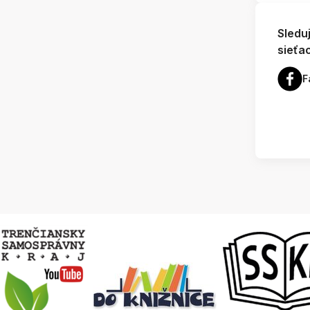
Sledu
sieťa
F