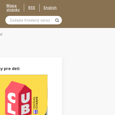
Mapa
RSS
English
stránky
bí
y pre deti