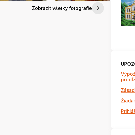
Zobraziť všetky fotografie
UPOZ
Výpož
predĺži
Zásad
Žiada
Prihlá