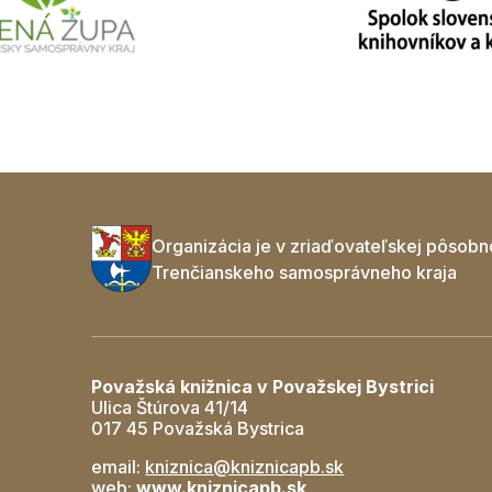
Organizácia je v zriaďovateľskej pôsobn
Trenčianskeho samosprávneho kraja
Považská knižnica v Považskej Bystrici
Ulica Štúrova 41/14
017 45 Považská Bystrica
email:
kniznica@kniznicapb.sk
web:
www.kniznicapb.sk