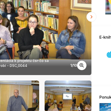
E-kni
ntácia k projektu čsr-čo sa
Odb
1
/
10
 robí - DSC_0044
Ponuk