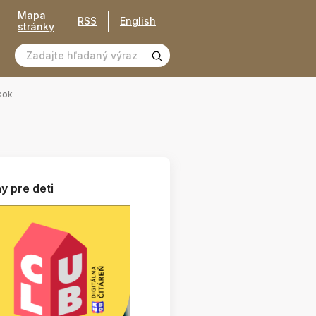
Mapa
RSS
English
stránky
sok
y pre deti