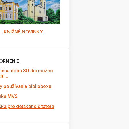
KNIŽNÉ NOVINKY
ORNENIE!
ičnú dobu 30 dní možno
ť ...
y používania biblioboxu
nka MVS
ška pre detského čitateľa