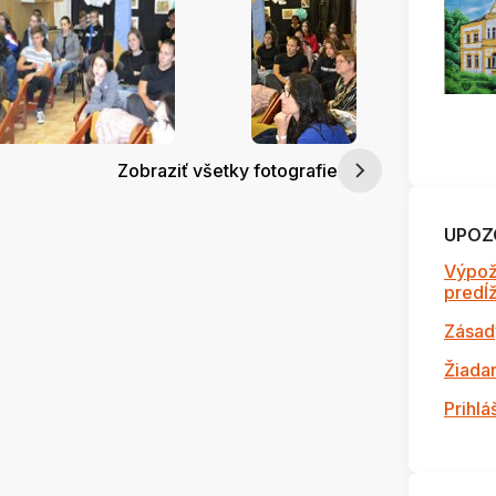
Zobraziť všetky fotografie
UPOZ
Výpož
predĺži
Zásad
Žiada
Prihlá