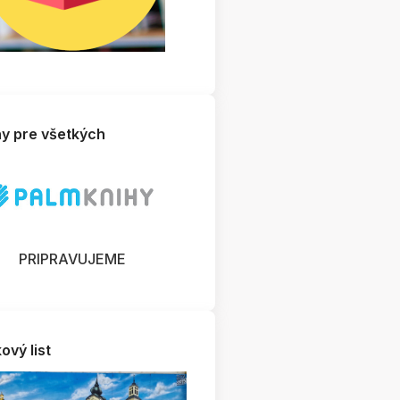
hy pre všetkých
PRIPRAVUJEME
aslovančiny po dvojhlásku iu alebo strastiplná cesta
slovenských hlások - DSC_0243
ový list