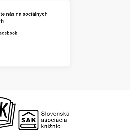
jte nás na sociálnych
ch
acebook