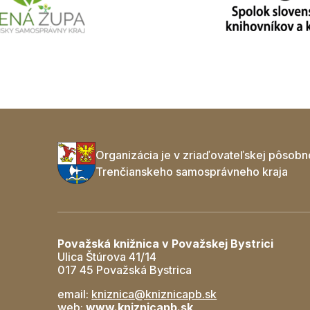
Organizácia je v zriaďovateľskej pôsobn
Trenčianskeho samosprávneho kraja
Považská knižnica v Považskej Bystrici
Ulica Štúrova 41/14
017 45 Považská Bystrica
email:
kniznica@kniznicapb.sk
web:
www.kniznicapb.sk