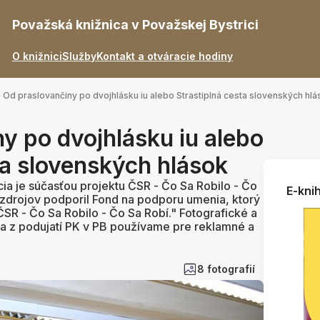
Považská knižnica v Považskej Bystrici
O knižnici
Služby
Kontakt a otváracie hodiny
Od praslovančiny po dvojhlásku iu alebo Strastiplná cesta slovenských hlá
y po dvojhlásku iu alebo
ta slovenských hlások
a je súčasťou projektu ČSR - Čo Sa Robilo - Čo
E-knih
 zdrojov podporil Fond na podporu umenia, ktorý
SR - Čo Sa Robilo - Čo Sa Robí." Fotografické a
 a z podujatí PK v PB používame pre reklamné a
8 fotografií