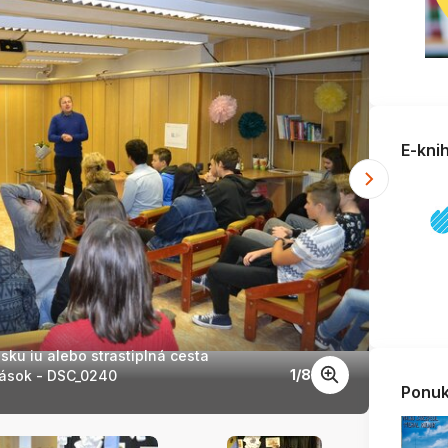
E-kni
sku iu alebo strastiplná cesta
Od pr
1
/
8
lások - DSC_0240
Ponuk