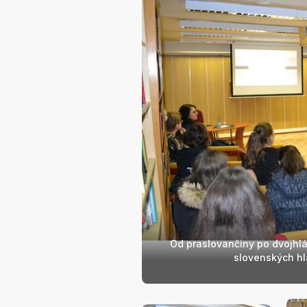
Od praslovančiny po dvojhlá
slovenských h