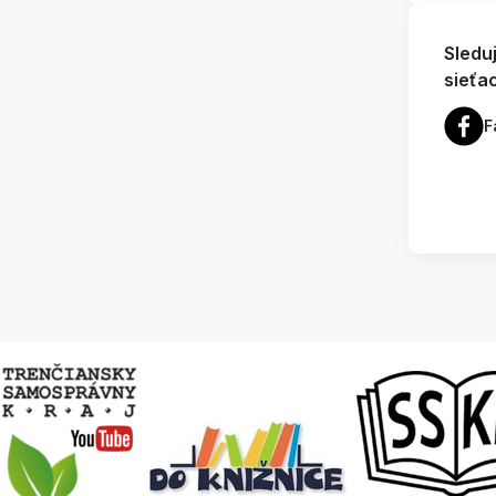
Sledu
sieťa
F