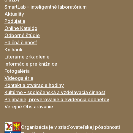
SmartLab – inteligentné laboratórium
Aktuality
Podujatia
Online Katalóg
Odborné štúdie
Edičná činnosť
Knihárik
Literárne zrkadlenie
Informácie pre knižnice
Fotogaléria
Videogaléria
Kontakt a otváracie hodiny
Kultúrno - spoločenská a vzdelávacia činnosť
Prijímanie, preverovanie a evidencia podnetov
Verejné Obstarávanie
Organizácia je v zriaďovateľskej pôsobnosti