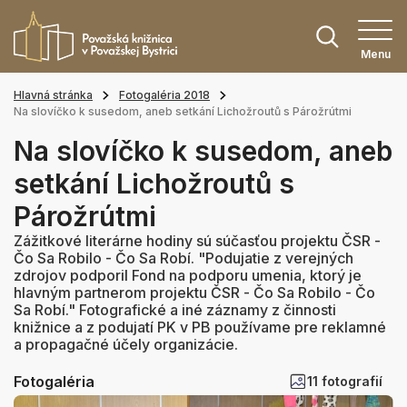
Menu
Hlavná stránka
Fotogaléria 2018
Na slovíčko k susedom, aneb setkání Lichožroutů s Párožrútmi
Na slovíčko k susedom, aneb
setkání Lichožroutů s
Párožrútmi
Zážitkové literárne hodiny sú súčasťou projektu ČSR -
Čo Sa Robilo - Čo Sa Robí. "Podujatie z verejných
zdrojov podporil Fond na podporu umenia, ktorý je
hlavným partnerom projektu ČSR - Čo Sa Robilo - Čo
Sa Robí." Fotografické a iné záznamy z činnosti
knižnice a z podujatí PK v PB používame pre reklamné
a propagačné účely organizácie.
Fotogaléria
11 fotografií