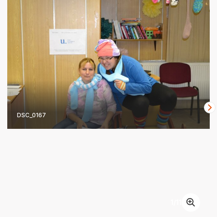
DSC_0167
1
/
11