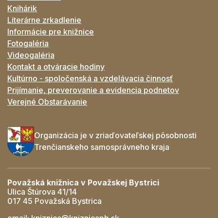
Knihárik
Literárne zrkadlenie
Informácie pre knižnice
Fotogaléria
Videogaléria
Kontakt a otváracie hodiny
Kultúrno - spoločenská a vzdelávacia činnosť
Prijímanie, preverovanie a evidencia podnetov
Verejné Obstarávanie
Organizácia je v zriaďovateľskej pôsobnosti
Trenčianskeho samosprávneho kraja
Považská knižnica v Považskej Bystrici
Ulica Štúrova 41/14
017 45 Považská Bystrica
email:
kniznica@kniznicapb.sk