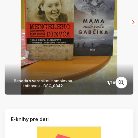
Beseda s veronikou homolovou
1
/
18
tóthovou - DSC_0342
E-knihy pre deti