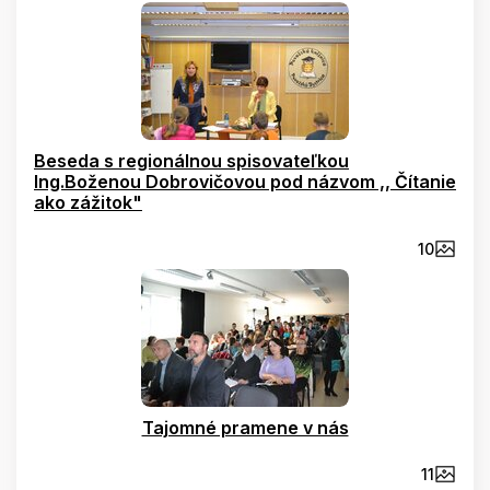
Beseda s regionálnou spisovateľkou
Ing.Boženou Dobrovičovou pod názvom ,, Čítanie
ako zážitok"
10
Tajomné pramene v nás
11