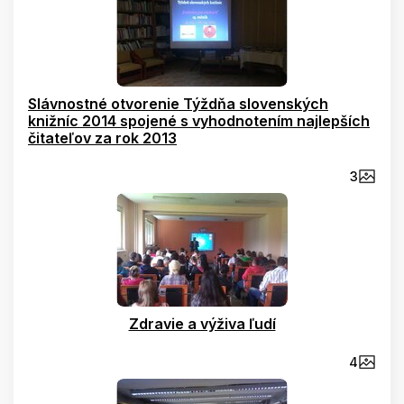
Slávnostné otvorenie Týždňa slovenských
knižníc 2014 spojené s vyhodnotením najlepších
čitateľov za rok 2013
3
Zdravie a výživa ľudí
4