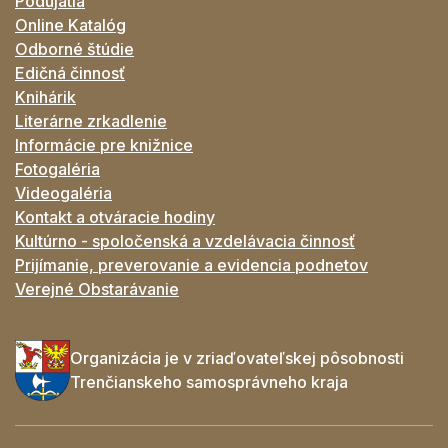
Podujatia
Online Katalóg
Odborné štúdie
Edičná činnosť
Knihárik
Literárne zrkadlenie
Informácie pre knižnice
Fotogaléria
Videogaléria
Kontakt a otváracie hodiny
Kultúrno - spoločenská a vzdelávacia činnosť
Prijímanie, preverovanie a evidencia podnetov
Verejné Obstarávanie
Organizácia je v zriaďovateľskej pôsobnosti
Trenčianskeho samosprávneho kraja