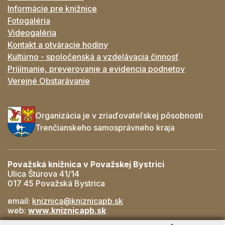
Informácie pre knižnice
Fotogaléria
Videogaléria
Kontakt a otváracie hodiny
Kultúrno - spoločenská a vzdelávacia činnosť
Prijímanie, preverovanie a evidencia podnetov
Verejné Obstarávanie
Organizácia je v zriaďovateľskej pôsobnosti
Trenčianskeho samosprávneho kraja
Považská knižnica v Považskej Bystrici
Ulica Štúrova 41/14
017 45 Považská Bystrica
email:
kniznica@kniznicapb.sk
web:
www.kniznicapb.sk