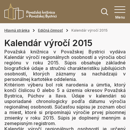
Menu
Hlavná stránka
Edičná činnosť
Kalendár výročí 2015
Kalendár výročí 2015
Považská knižnica v Považskej Bystrici vydáva
Kalendár výročí regionálnych osobností a výročia obcí
regiónu v roku 2015. Súpis obsahuje základné
biografické údaje a stručnú charakteristiku jubilujúcich
osobností, ktorých záznamy sa nachádzajú v
personálnej kartotéke oddelenia.
Kritériom výberu bol rok narodenia a úmrtia, ktorý
končí číslicou 0 alebo 5 a územia okresov Považská
Bystrica, Púchov a Ilava. Údaje v kalendári sú
usporiadané chronologicky podľa dátumu výročia
regionálnej osobnosti. Súčasťou súpisu je zoznam obcí
a miest, ktoré si pripomínajú výročie prvej písomnej
zmienky v roku 2015. Súpis je doplnený menným a
zemepisným registrom.
Kalendár výročí regionálnych osobností je určený