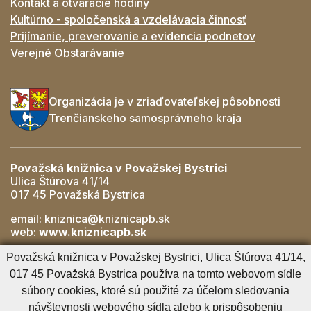
Kontakt a otváracie hodiny
Kultúrno - spoločenská a vzdelávacia činnosť
Prijímanie, preverovanie a evidencia podnetov
Verejné Obstarávanie
Organizácia je v zriaďovateľskej pôsobnosti
Trenčianskeho samosprávneho kraja
Považská knižnica v Považskej Bystrici
Ulica Štúrova 41/14
017 45 Považská Bystrica
email:
kniznica@kniznicapb.sk
web:
www.kniznicapb.sk
Pobočky
Považská knižnica v Považskej Bystrici, Ulica Štúrova 41/14,
Rozkvet
- 042/432 56 59, rozkvet@kniznicapb.sk
017 45 Považská Bystrica používa na tomto webovom sídle
SNP
- 0901 918 843, snp@kniznicapb.sk
súbory cookies, ktoré sú použité za účelom sledovania
návštevnosti webového sídla alebo k prispôsobeniu