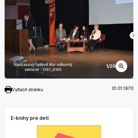
Nadčasový ľudovít štúr odborný
1
/
20
seminár - DSC_0195
01.01.1970
Vytlačiť stránku
E-knihy pre deti