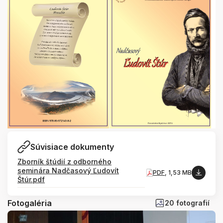
Súvisiace dokumenty
Zborník štúdií z odborného
seminára Nadčasový Ľudovít
PDF
, 1,53 MB
Štúr.pdf
Fotogaléria
20 fotografií