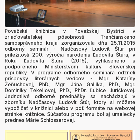
Považská knižnica v Považskej Bystrici v
zriaďovateľskej pôsobnosti Trenčianskeho
samosprávneho kraja zorganizovala dňa 25.11.2015
odborný seminár - Nadčasový Ľudovít Štúr pri
príležitosti 200. výročia narodenia Ľudovíta Štúra, v
Roku Ľudovíta Štúra (2015), vyhláseného a
podporeného Ministerstvom kultúry Slovenskej
republiky. V programe odborného seminára odzneli
príspevky literárnych vedcov - Mgr. Kataríny
Žeňuchovej, PhD.; Mgr. Jána Gallika, PhD.; Mgr.
Dominiky Tekeliovej, PhD.; PhDr. Ľubice Juríčkovej.
Jednotlivé odborné prednášky sa nachádzajú v
zborníku Nadčasový Ľudovít Štúr, ktorý si môžete
vypožičať v knižnici alebo v pdf. formáte na webovej
stránke knižnice. Súčasťou programu bol aj umelecký
prednes Márie Schlosserovej.