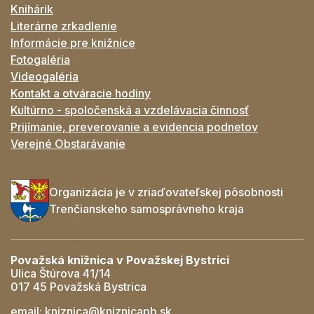
Knihárik
Literárne zrkadlenie
Informácie pre knižnice
Fotogaléria
Videogaléria
Kontakt a otváracie hodiny
Kultúrno - spoločenská a vzdelávacia činnosť
Prijímanie, preverovanie a evidencia podnetov
Verejné Obstarávanie
Organizácia je v zriaďovateľskej pôsobnosti
Trenčianskeho samosprávneho kraja
Považská knižnica v Považskej Bystrici
Ulica Štúrova 41/14
017 45 Považská Bystrica
email:
kniznica@kniznicapb.sk