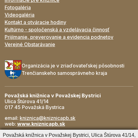
Fotogaléria
Videogaléria
Kontakt a otváracie hodiny
Kultúrno - spoločenská a vzdelávacia činnosť
Prijímanie, preverovanie a evidencia podnetov
Verejné Obstarávanie
Organizácia je v zriaďovateľskej pôsobnosti
Trenčianskeho samosprávneho kraja
Považská knižnica v Považskej Bystrici
Ulica Štúrova 41/14
017 45 Považská Bystrica
email:
kniznica@kniznicapb.sk
web:
www.kniznicapb.sk
Pobočky
Považská knižnica v Považskej Bystrici, Ulica Štúrova 41/14,