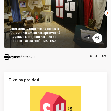
Zberateľský fond milana belása k
100. výročiu vzniku čsr/sprievodná
výstava k projektu čsr - čo sa
1
/
19
robilo - čo sa robí - IMG_1102
01.01.1970
Vytlačiť stránku
E-knihy pre deti