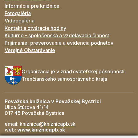
Informácie pre knižnice
Fotogaléria
Videogaléria
Kontakt a otváracie hodiny
Kultúrno - spoločenská a vzdelávacia činnosť
Prijímanie, preverovanie a evidencia podnetov
Verejné Obstarávanie
Organizácia je v zriaďovateľskej pôsobnosti
Trenčianskeho samosprávneho kraja
Považská knižnica v Považskej Bystrici
Ulica Štúrova 41/14
017 45 Považská Bystrica
email:
kniznica@kniznicapb.sk
web:
www.kniznicapb.sk