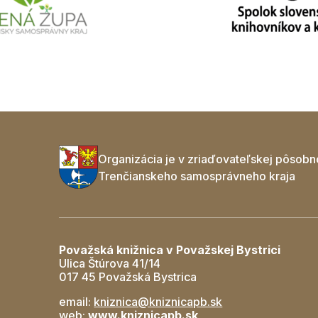
Organizácia je v zriaďovateľskej pôsobn
Trenčianskeho samosprávneho kraja
Považská knižnica v Považskej Bystrici
Ulica Štúrova 41/14
017 45 Považská Bystrica
email:
kniznica@kniznicapb.sk
web:
www.kniznicapb.sk