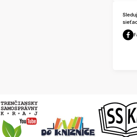
Sledu
sieťa
F