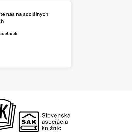
jte nás na sociálnych
ch
acebook