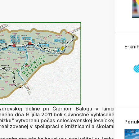
E-kni
ydrovskej doline
pri Čiernom Balogu v rámci
ného dňa 9. júla 2011 boli slávnostné vyhlásené
nižku" vytvorenú počas celoslovenskej lesníckej
Ponuk
ealizovanej v spolupráci s knižnicami a školami