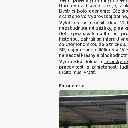
Veľmi príjemným a milým prekva
Bořutovú a hlavne pre jej žiak
Bystrici bolo ocenenie: Zážitk
skanzene vo Vydrovskej doline, 
Výlet sa uskutočnil dňa 22
nezabudnuteľné zážitky, plné 
deti spoznávali nádherné pro
históriou, zahrali sa interaktívn
sa Čiernohorskou železničkou. 
SR, najmä pánom Ilčíkovi a Václ
ne naozaj krásny a plnohodnotn
Vydrovská dolina a
lesnícky s
pracovitosti a zanietenosti ľud
určite musí vrátiť.
Fotogaléria