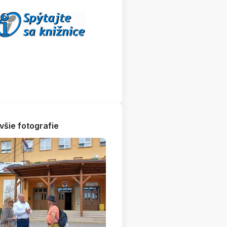
všie fotografie
otenie súťaže les ukrytý v knihe - Cimg2731