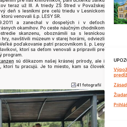
pením pre nás knihovníkov, pani učiteľku Janku
ov teraz už III. A triedy ZŠ Stred v Považskej
ový deň s lesníkmi pre celú triedu v Lesníckom
ktorú venovali š.p. LESY SR.
.9.2011 a zanechal v dospelých i v deťoch
krásnych okamihov. Po ceste náučným chodníkom
stredie skanzenu, oboznámili sa s lesníckou
e hry, navštívili múzeum v starej horárni, odviezli
Veľké poďakovanie patrí pracovníkom š. p. Lesy
avíkovi, ktorí sa deťom venovali a pripravili pre
ý program.
UPOZ
kanzen
sú dôkazom našej krásnej prírody, ale i
í, ktorí tu pracujú. Je to miesto, kam sa človek
Výpož
predĺži
Zásad
41 fotografií
Žiada
Prihlá