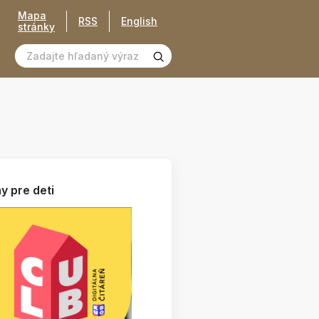
Mapa
RSS
English
stránky
y pre deti