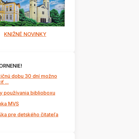
KNIŽNÉ NOVINKY
ORNENIE!
ičnú dobu 30 dní možno
ť ...
y používania biblioboxu
nka MVS
ška pre detského čitateľa