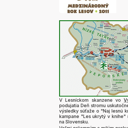
V Lesníckom skanzene vo
V
podujatia Deň stromu uskutočne
výsledky súťaže o "Naj lesnú k
kampane "Les ukrytý v knihe" r
na Slovensku.