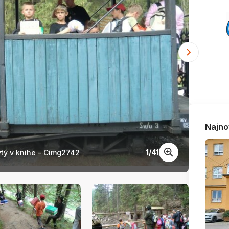
Najno
1
/
41
tý v knihe - Cimg2742
Vyhodn