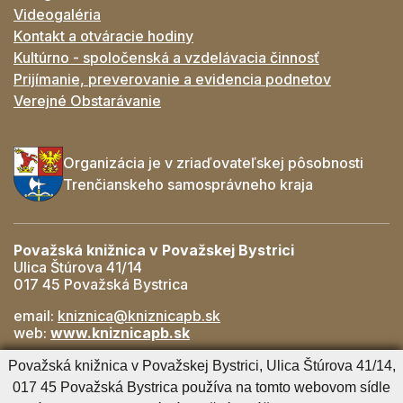
Videogaléria
Kontakt a otváracie hodiny
Kultúrno - spoločenská a vzdelávacia činnosť
Prijímanie, preverovanie a evidencia podnetov
Verejné Obstarávanie
Organizácia je v zriaďovateľskej pôsobnosti
Trenčianskeho samosprávneho kraja
Považská knižnica v Považskej Bystrici
Ulica Štúrova 41/14
017 45 Považská Bystrica
email:
kniznica@kniznicapb.sk
web:
www.kniznicapb.sk
Pobočky
Považská knižnica v Považskej Bystrici, Ulica Štúrova 41/14,
Rozkvet
- 042/432 56 59, rozkvet@kniznicapb.sk
017 45 Považská Bystrica používa na tomto webovom sídle
SNP
- 0901 918 843, snp@kniznicapb.sk