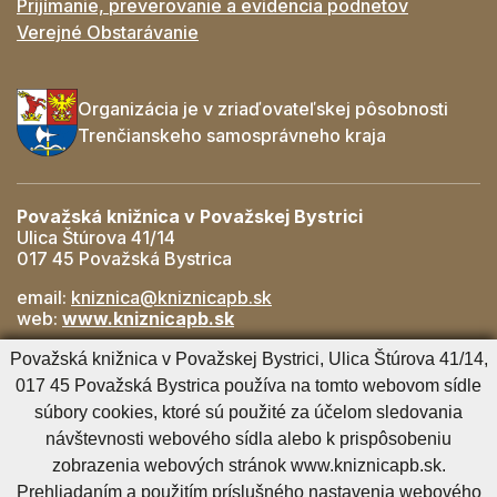
Prijímanie, preverovanie a evidencia podnetov
Verejné Obstarávanie
Organizácia je v zriaďovateľskej pôsobnosti
Trenčianskeho samosprávneho kraja
Považská knižnica v Považskej Bystrici
Ulica Štúrova 41/14
017 45 Považská Bystrica
email:
kniznica@kniznicapb.sk
web:
www.kniznicapb.sk
Pobočky
Považská knižnica v Považskej Bystrici, Ulica Štúrova 41/14,
Rozkvet
- 042/432 56 59, rozkvet@kniznicapb.sk
017 45 Považská Bystrica používa na tomto webovom sídle
SNP
- 0901 918 843, snp@kniznicapb.sk
súbory cookies, ktoré sú použité za účelom sledovania
návštevnosti webového sídla alebo k prispôsobeniu
zobrazenia webových stránok www.kniznicapb.sk.
Cookies nastavenie
Cookies - viac informácií
Vyhlásenie o prístupnosti
Prehliadaním a použitím príslušného nastavenia webového
Technický prevádzkovateľ
Správca obsahu