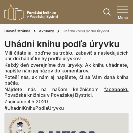
Menu
Hlavná stránka
Aktuality
Uhádni knihu podľa úryvku
Uhádni knihu podľa úryvku
Milí čitatelia, poďme sa trošku zabaviť a nasledujúcich
pár dní hádať knihy podľa úryvkov.
Každý deň zverejníme dva úryvky. Ak knihu uhádnete,
napíšte nám jej názov do komentárov.
Poteší nás, ak nám aj napíšete, či sa Vám daná kniha
páčila.
Nájdete nás na našom knižničnom
facebooku
Považská knižnica v Považskej Bystrici.
Začíname 4.5.2020
#UhadniKnihuPodlaUryvku