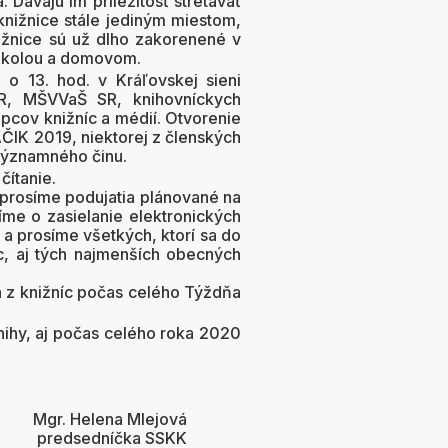
 Dávajú im príležitosť stretávať
nižnice stále jediným miestom,
nižnice sú už dlho zakorenené v
 školou a domovom.
o 13. hod. v Kráľovskej sieni
SR, MŠVVaŠ SR, knihovníckych
pcov knižníc a médií. Otvorenie
ČIK 2019, niektorej z členských
 významného činu.
čítanie.
 prosíme podujatia plánované na
me o zasielanie elektronických
a prosíme všetkých, ktorí sa do
níc, aj tých najmenších obecných
h z knižníc počas celého Týždňa
ihy, aj počas celého roka 2020
Mgr. Helena Mlejová
predsedníčka SSKK