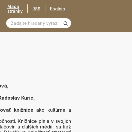
Mapa
RSS
English
stránky
ová,
adoslav Kuric,
ňovať knižnice
ako kultúrne a
nosti. Knižnice plnia v svojich
lačovín a ďalších médií, sa tiež