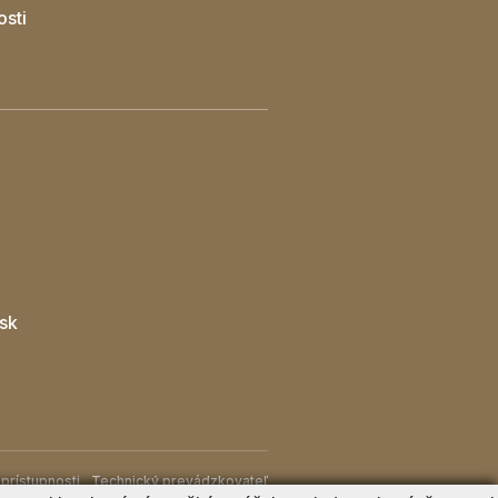
osti
sk
prístupnosti
Technický prevádzkovateľ