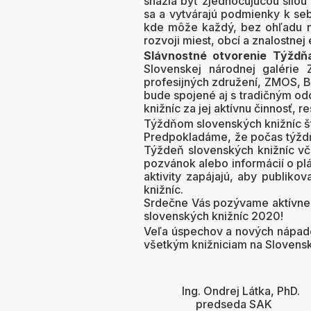
snažia byť zjednocujúcou silou 
sa a vytvárajú podmienky k se
kde môže každý, bez ohľadu na 
rozvoji miest, obcí a znalostn
Slávnostné otvorenie Týždňa
Slovenskej národnej galérie
profesijných združení, ZMOS, B
bude spojené aj s tradičným od
knižníc za jej aktívnu činnosť,
Týždňom slovenských knižníc šta
Predpokladáme, že počas týždňa
Týždeň slovenských knižníc vč
pozvánok alebo informácií o pl
aktivity zapájajú, aby publikov
knižníc.
Srdečne Vás pozývame aktívne s
slovenských knižníc 2020!
Veľa úspechov a nových nápado
všetkým knižniciam na Slovensk
Ing. Ondrej Látka, PhD.
predseda SAK