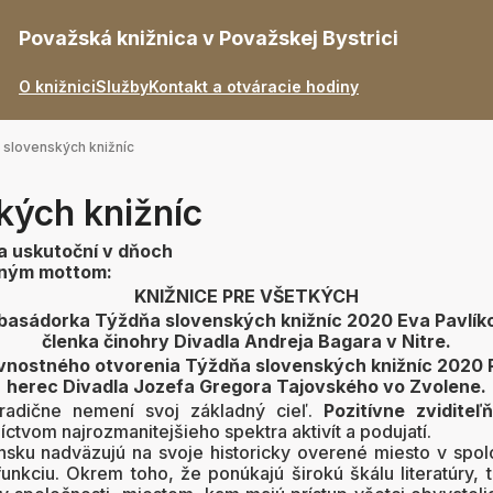
Považská knižnica v Považskej Bystrici
O knižnici
Služby
Kontakt a otváracie hodiny
slovenských knižníc
kých knižníc
a uskutoční v dňoch
čným mottom:
KNIŽNICE PRE VŠETKÝCH
asádorka Týždňa slovenských knižníc 2020 Eva Pavlík
členka činohry Divadla Andreja Bagara v Nitre.
vnostného otvorenia Týždňa slovenských knižníc 2020 R
herec Divadla Jozefa Gregora Tajovského vo Zvolene.
tradične nemení svoj základný cieľ.
Pozitívne zviditeľ
íctvom najrozmanitejšieho spektra aktivít a podujatí.
nsku nadväzujú na svoje historicky overené miesto v spoloč
nkciu. Okrem toho, že ponúkajú širokú škálu literatúry, t