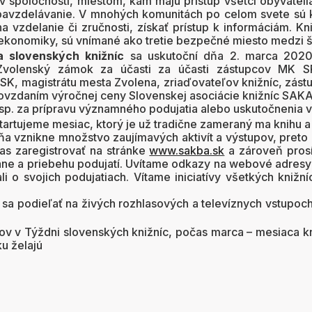
v spoločnosti, miestom, kam majú prístup všetci obyvatelia.
bavzdelávanie. V mnohých komunitách po celom svete sú k
vzdelanie či zručnosti, získať prístup k informáciám. K
ej ekonomiky, sú vnímané ako tretie bezpečné miesto medzi
 slovenských knižníc
sa uskutoční dňa 2. marca 2020 
 Zvolenský zámok za účasti za účasti zástupcov MK 
SK, magistrátu mesta Zvolena, zriaďovateľov knižníc, zástu
ovzdaním výročnej ceny Slovenskej asociácie knižníc SAKA
 resp. za prípravu významného podujatia alebo uskutočnenia
rtujeme mesiac, ktorý je už tradične zameraný ma knihu a 
 vznikne množstvo zaujímavých aktivít a výstupov, preto
as zaregistrovať na stránke
www.sakba.sk
a zároveň prosí
áne a priebehu podujatí. Uvítame odkazy na webové adresy 
ali o svojich podujatiach. Vítame iniciatívy všetkých kniž
a podieľať na živých rozhlasových a televíznych vstupoc
v v Týždni slovenských knižníc, počas marca – mesiaca kn
u želajú