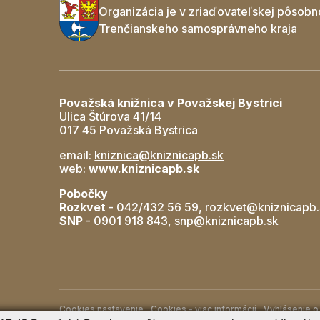
Organizácia je v zriaďovateľskej pôsobn
Trenčianskeho samosprávneho kraja
Považská knižnica v Považskej Bystrici
Ulica Štúrova 41/14
017 45 Považská Bystrica
email:
kniznica@kniznicapb.sk
web:
www.kniznicapb.sk
Pobočky
Rozkvet
- 042/432 56 59, rozkvet@kniznicapb.
SNP
- 0901 918 843, snp@kniznicapb.sk
Cookies nastavenie
Cookies - viac informácií
Vyhlásenie o 