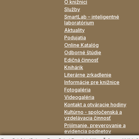
O knižnici
Služby
SmartLab – inteligentné
laboratórium
Aktuality
Podujatia
Online Katalóg
Odborné štúdie
Edičná činnosť
Knihárik
Literárne zrkadlenie
Informácie pre knižnice
Fotogaléria
Videogaléria
Kontakt a otváracie hodiny
Kultúrno - spoločenská a
vzdelávacia činnosť
Prijímanie, preverovanie a
evidencia podnetov
Verejné Obstarávanie