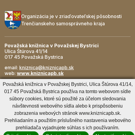
Organizácia je v zriaďovateľskej pôsobnosti
Trenčianskeho samosprávneho kraja
Považská knižnica v Považskej Bystrici
Ulica Štúrova 41/14
017 45 Považská Bystrica
email:
kniznica@kniznicapb.sk
web:
www.kniznicapb.sk
Pobočky
Považská knižnica v Považskej Bystrici, Ulica Štúrova 41/14,
Rozkvet
- 042/432 56 59, rozkvet@kniznicapb.sk
017 45 Považská Bystrica používa na tomto webovom sídle
SNP
- 0901 918 843, snp@kniznicapb.sk
súbory cookies, ktoré sú použité za účelom sledovania
návštevnosti webového sídla alebo k prispôsobeniu
zobrazenia webových stránok www.kniznicapb.sk.
Cookies nastavenie
Cookies - viac informácií
Vyhlásenie o prístupnosti
Prehliadaním a použitím príslušného nastavenia webového
Technický prevádzkovateľ
Správca obsahu
prehliadača vyjadrujete súhlas s ich používaním.
Generuje
CMS BUXUS