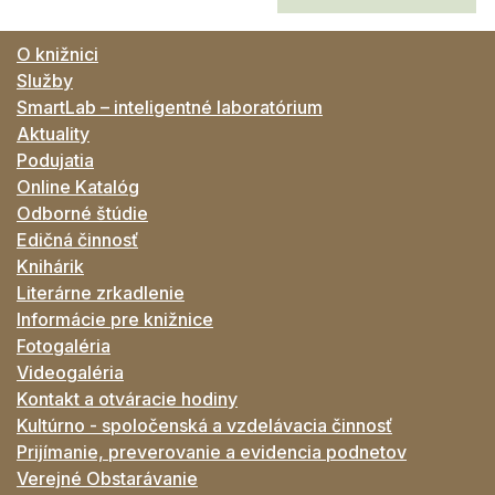
O knižnici
Služby
SmartLab – inteligentné laboratórium
Aktuality
Podujatia
Online Katalóg
Odborné štúdie
Edičná činnosť
Knihárik
Literárne zrkadlenie
Informácie pre knižnice
Fotogaléria
Videogaléria
Kontakt a otváracie hodiny
Kultúrno - spoločenská a vzdelávacia činnosť
Prijímanie, preverovanie a evidencia podnetov
Verejné Obstarávanie