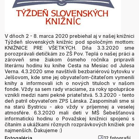
V dňoch 2 - 8. marca 2020 prebiehal aj v našej knižnici
Týždeň slovenských knižníc pod spoločným mottom:
KNIŽNICE PRE VŠETKÝCH. Dňa 3.3.2020 sme
porozprávali detičkám zo ZŠ Pov. Teplá o našej práci a
zároveň sme žiakom ôsmeho ročníka pripravili
literárnu hodinu ku knihe Cesta na Mesiac od Julesa
Verna. 4.3.2020 sme navštívili bezbariérovú bytovku v
Jelšovom, kde sme jej obyvateľom-čitateľom vymenili
knihy a informovali ich o nových tituloch v našom
fonde. Vždy sa sem rady vraciame, za roky spolupráce
vznikli medzi nami pekné priateľstvá. 5.3.2020 - tento
deň patril obyvateľom ZPS Lánska. Zaspomínali sme si
na starú Bystricu - ako vždy v príjemnej a veselej
atmosfére. 6.3.2020 mali deti v MŠ Šebešťanová
informatickú hodinu o Považskej knižnici spojenú s
čítaním a ukážkami rôznych rozprávkových knižiek pre
najmenších. Ďakujeme :)
Fotogaléria
12 fotografií