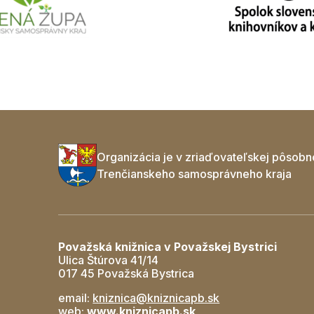
Organizácia je v zriaďovateľskej pôsobn
Trenčianskeho samosprávneho kraja
Považská knižnica v Považskej Bystrici
Ulica Štúrova 41/14
017 45 Považská Bystrica
email:
kniznica@kniznicapb.sk
web:
www.kniznicapb.sk