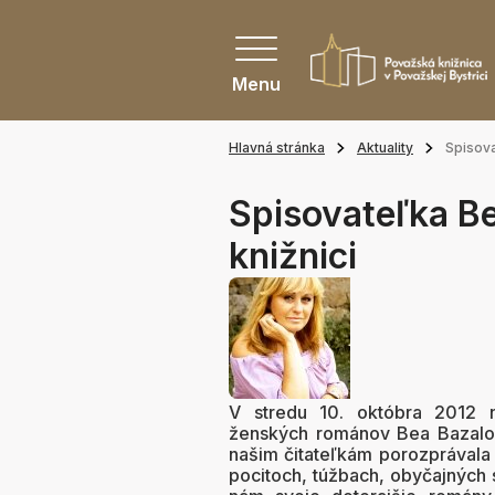
Menu
Hlavná stránka
Aktuality
Spisova
Spisovateľka B
knižnici
V stredu 10. októbra 2012 n
ženských románov Bea Bazalov
našim čitateľkám porozprávala o
pocitoch, túžbach, obyčajných 