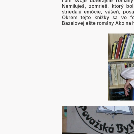
nám svoje doterajšie romány 
Nemiluješ, zomrieš, ktorý bo
striedajú emócie, vášeň, posad
Okrem tejto knižky sa vo f
Bazalovej ešte romány Ako na h