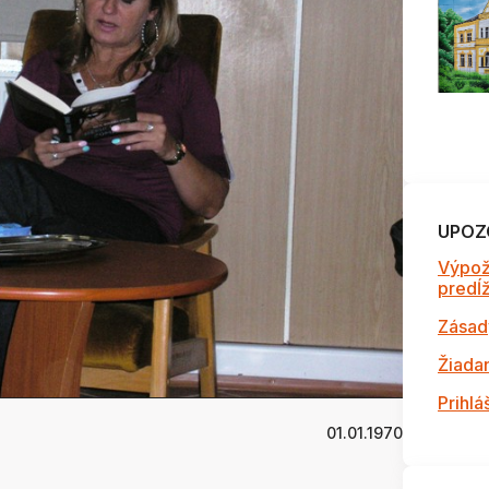
UPOZ
Výpož
predĺži
Zásad
Žiada
Prihlá
01.01.1970