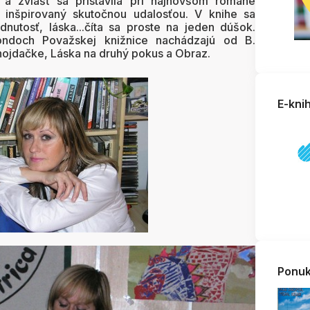
a zvlášť sa pristavila pri najnovšom románe
l inšpirovaný skutočnou udalosťou. V knihe sa
nutosť, láska...číta sa proste na jeden dúšok.
ondoch Považskej knižnice nachádzajú od B.
ojdačke, Láska na druhý pokus a Obraz.
E-kni
Ponuk