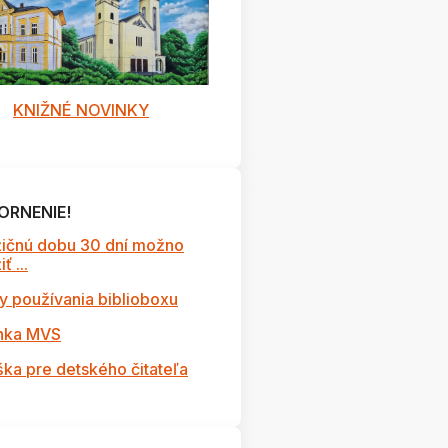
KNIŽNÉ NOVINKY
ORNENIE!
ičnú dobu 30 dní možno
ť ...
y používania biblioboxu
nka MVS
ška pre detského čitateľa