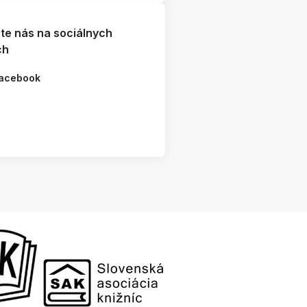
jte nás na sociálnych
ch
acebook