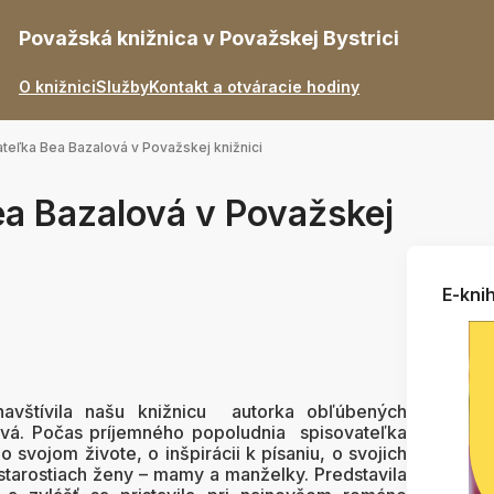
Považská knižnica v Považskej Bystrici
O knižnici
Služby
Kontakt a otváracie hodiny
teľka Bea Bazalová v Považskej knižnici
ea Bazalová v Považskej
E-knih
avštívila našu knižnicu autorka obľúbených
á. Počas príjemného popoludnia spisovateľka
 svojom živote, o inšpirácii k písaniu, o svojich
starostiach ženy – mamy a manželky. Predstavila