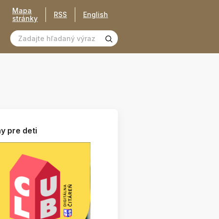
Mapa
RSS
English
stránky
y pre deti