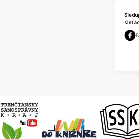
Sledu
sieťa
F