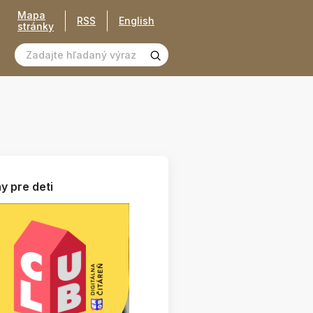
Mapa
RSS
English
stránky
y pre deti