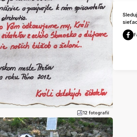
Sledu
sieťa
F
12 fotografií