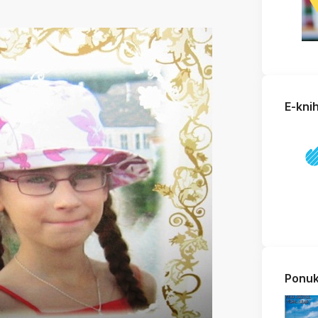
E-kni
Ponuk