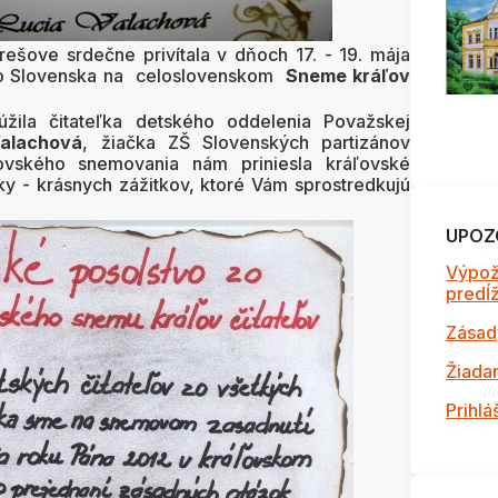
rešove srdečne privítala v dňoch 17. - 19. mája
ho Slovenska na celoslovenskom
Sneme kráľov
úžila čitateľka detského oddelenia Považskej
alachová
, žiačka ZŠ Slovenských partizánov
ľovského snemovania nám priniesla kráľovské
y - krásnych zážitkov, ktoré Vám sprostredkujú
UPOZ
Výpož
predĺži
Zásad
Žiada
Prihlá