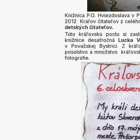
Knižnica P.O. Hviezdoslava v P
2012 Kráľov čitateľov z celé
detských čitateľov.
Túto kráľovskú poctu si zasl
knižnice desaťročná
Lucka V
v Považskej Bystrici. Z krá
posolstvo a množstvo kráľovsk
fotografie.