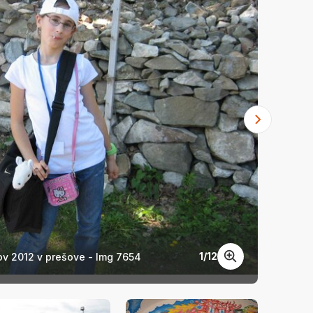
1
/
12
ov 2012 v prešove - Img 7654
Snem k