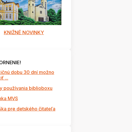
KNIŽNÉ NOVINKY
ORNENIE!
ičnú dobu 30 dní možno
ť ...
y používania biblioboxu
nka MVS
ška pre detského čitateľa