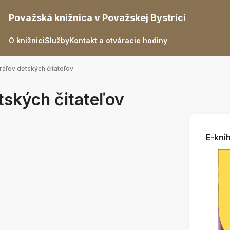
Považská knižnica v Považskej Bystrici
O knižnici
Služby
Kontakt a otváracie hodiny
áľov detských čitateľov
tských čitateľov
E-knih