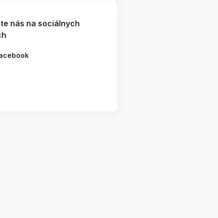
jte nás na sociálnych
ch
acebook