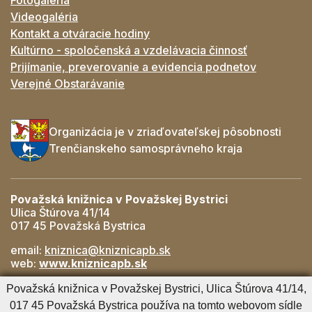
Videogaléria
Kontakt a otváracie hodiny
Kultúrno - spoločenská a vzdelávacia činnosť
Prijímanie, preverovanie a evidencia podnetov
Verejné Obstarávanie
Organizácia je v zriaďovateľskej pôsobnosti
Trenčianskeho samosprávneho kraja
Považská knižnica v Považskej Bystrici
Ulica Štúrova 41/14
017 45 Považská Bystrica
email:
kniznica@kniznicapb.sk
web:
www.kniznicapb.sk
Pobočky
Považská knižnica v Považskej Bystrici, Ulica Štúrova 41/14,
Rozkvet
- 042/432 56 59, rozkvet@kniznicapb.sk
017 45 Považská Bystrica používa na tomto webovom sídle