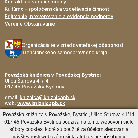
Kontakt a otváracie hodiny
Kultúrno - spoločenská a vzdelávacia činnosť
Prijímanie, preverovanie a evidencia podnetov
Verejné Obstarávanie
Organizácia je v zriaďovateľskej pôsobnosti
Trenčianskeho samosprávneho kraja
Považská knižnica v Považskej Bystrici
Ulica Štúrova 41/14
017 45 Považská Bystrica
email:
kniznica@kniznicapb.sk
web:
www.kniznicapb.sk
Pobočky
Považská knižnica v Považskej Bystrici, Ulica Štúrova 41/14,
Rozkvet
- 042/432 56 59, rozkvet@kniznicapb.sk
017 45 Považská Bystrica používa na tomto webovom sídle
SNP
- 0901 918 843, snp@kniznicapb.sk
súbory cookies, ktoré sú použité za účelom sledovania
návštevnosti webového sídla alebo k prispôsobeniu