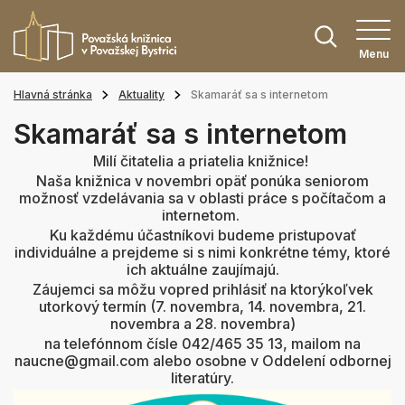
Menu
Hlavná stránka
Aktuality
Skamaráť sa s internetom
Skamaráť sa s internetom
Milí čitatelia a priatelia knižnice!
Naša knižnica v novembri opäť ponúka seniorom
možnosť vzdelávania sa v oblasti práce s počítačom a
internetom.
Ku každému účastníkovi budeme pristupovať
individuálne a prejdeme si s nimi konkrétne témy, ktoré
ich aktuálne zaujímajú.
Záujemci sa môžu vopred prihlásiť na ktorýkoľvek
utorkový termín (7. novembra, 14. novembra, 21.
novembra a 28. novembra)
na telefónnom čísle 042/465 35 13, mailom na
naucne@gmail.com alebo osobne v Oddelení odbornej
literatúry.